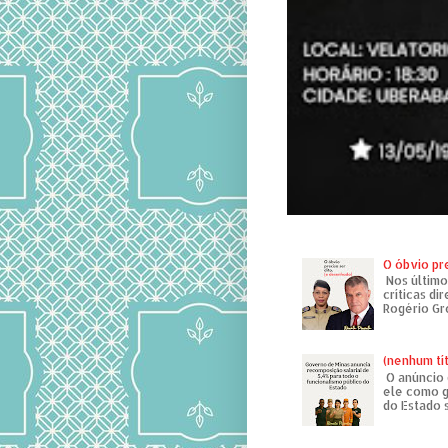
O óbvio pr
Nos último
críticas di
Rogério Gr
(nenhum tí
O anúncio 
ele como g
do Estado 