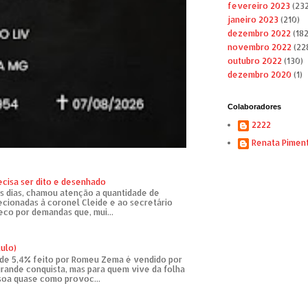
fevereiro 2023
(232
janeiro 2023
(210)
dezembro 2022
(182
novembro 2022
(22
outubro 2022
(130)
dezembro 2020
(1)
Colaboradores
2222
Renata Pimen
ecisa ser dito e desenhado
s dias, chamou atenção a quantidade de
recionadas à coronel Cleide e ao secretário
eco por demandas que, mui...
tulo)
de 5,4% feito por Romeu Zema é vendido por
rande conquista, mas para quem vive da folha
soa quase como provoc...