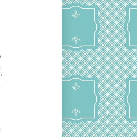
)
)
)
)
)