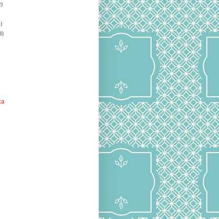
)
)
8)
ta