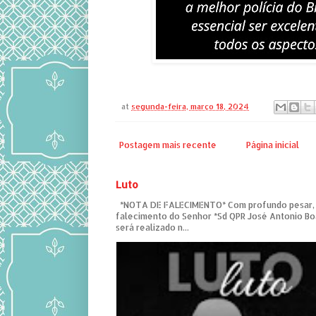
at
segunda-feira, março 18, 2024
Postagem mais recente
Página inicial
Luto
*NOTA DE FALECIMENTO* Com profundo pesar,
falecimento do Senhor *Sd QPR José Antonio Bo
será realizado n...