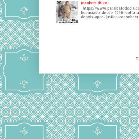
(nenhum título)
https://www.paraibatododia.c
licenciado-desde-1996-volta-
depois-apos-justica-reconhcer-
T