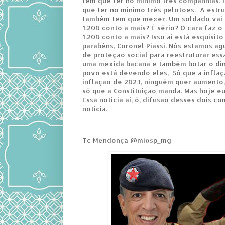
tem que ter no mínimo três companhias.
que ter no mínimo três pelotões. A estr
também tem que mexer. Um soldado vai 
1.200 conto a mais? É sério? O cara faz o
1.200 conto a mais? Isso aí está esquisit
parabéns, Coronel Piassi. Nós estamos ag
de proteção social para reestruturar essa
uma mexida bacana e também botar o din
povo está devendo eles, Só que a inflaç
inflação de 2023, ninguém quer aumento,
só que a Constituição manda. Mas hoje eu 
Essa notícia aí, ó, difusão desses dois c
notícia.
Tc Mendonça @miosp_mg