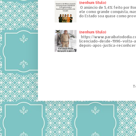
(nenhum título)
O anúncio de 5,4% feito por R
ele como grande conquista, mas
do Estado soa quase como provo
(nenhum título)
https://www.paraibatododia.c
licenciado-desde-1996-volta-
depois-apos-justica-reconhcer-
T