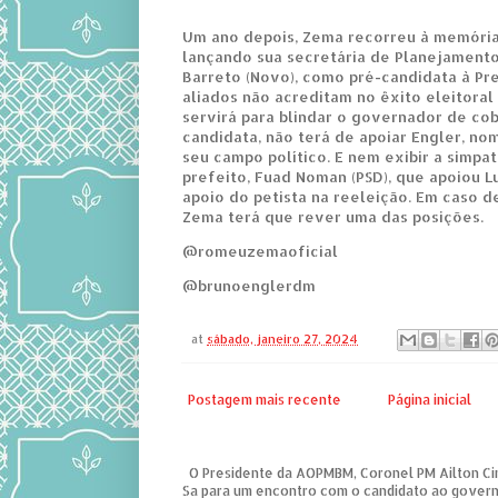
Um ano depois, Zema recorreu à memória
lançando sua secretária de Planejamento
Barreto (Novo), como pré-candidata à Pre
aliados não acreditam no êxito eleitoral 
servirá para blindar o governador de co
candidata, não terá de apoiar Engler, n
seu campo político. E nem exibir a simpat
prefeito, Fuad Noman (PSD), que apoiou L
apoio do petista na reeleição. Em caso de
Zema terá que rever uma das posições.
@romeuzemaoficial
@brunoenglerdm
at
sábado, janeiro 27, 2024
Postagem mais recente
Página inicial
O Presidente da AOPMBM, Coronel PM Ailton Ciri
Sa para um encontro com o candidato ao governo