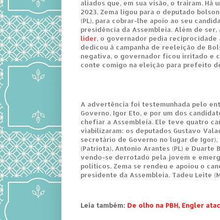
aliados que, em sua visão, o traíram. Há 
2023, Zema ligou para o deputado bolson
(PL), para cobrar-lhe apoio ao seu candid
presidência da Assembleia. Além de ser,
líder
, o governador pedia reciprocidad
dedicou à campanha de reeleição de Bol
negativa, o governador ficou irritado e 
conte comigo na eleição para prefeito d
A advertência foi testemunhada pelo en
Governo, Igor Eto, e por um dos candida
chefiar a Assembleia. Ele teve quatro c
viabilizaram: os deputados Gustavo Valad
secretário de Governo no lugar de Igor)
(Patriota), Antonio Arantes (PL) e Duarte B
vendo-se derrotado pela jovem e emer
políticos, Zema se rendeu e apoiou o cand
presidente da Assembleia, Tadeu Leite (
Leia também:
De olho na PBH, Engler ata