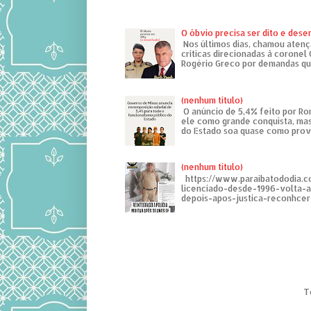
O óbvio precisa ser dito e des
Nos últimos dias, chamou atenç
críticas direcionadas à coronel
Rogério Greco por demandas que
(nenhum título)
O anúncio de 5,4% feito por R
ele como grande conquista, mas
do Estado soa quase como provo
(nenhum título)
https://www.paraibatododia.c
licenciado-desde-1996-volta-
depois-apos-justica-reconhcer-
T