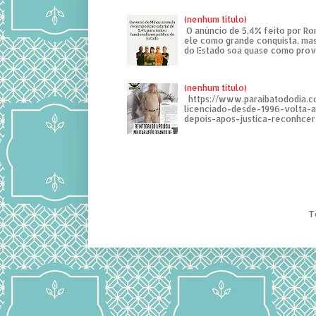
(nenhum título)
O anúncio de 5,4% feito por R
ele como grande conquista, mas
do Estado soa quase como provo
(nenhum título)
https://www.paraibatododia.c
licenciado-desde-1996-volta-
depois-apos-justica-reconhcer-
T