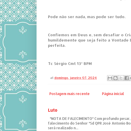
Pode não ser nada, mas pode ser tudo.
Confiemos em Deus e, sem desafiar o Cr
humildemente que seja feito a Vontade 
perfeita.
Tc Sérgio Cmt 13° BPM
at
domingo, janeiro 07, 2024
Postagem mais recente
Página inicial
Luto
*NOTA DE FALECIMENTO* Com profundo pesar,
falecimento do Senhor *Sd QPR José Antonio Bo
será realizado n...