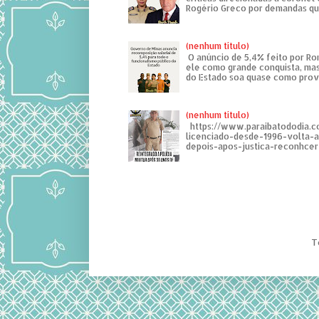
Rogério Greco por demandas que
(nenhum título)
O anúncio de 5,4% feito por R
ele como grande conquista, mas
do Estado soa quase como provo
(nenhum título)
https://www.paraibatododia.c
licenciado-desde-1996-volta-
depois-apos-justica-reconhcer-
T