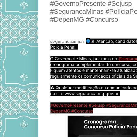
#GovernoPresente #Sejusp
#SegurançaMinas #PolíciaP
#DepenMG #Concurso
seguranca.minas
🚨 Atenção, candidato
Polícia Penal !
O Governo de Minas, por meio da
@segura
cronograma complementar do concurso, co
Fiquem atentos e mantenham-se atualizado
regularmente os comunicados oficiais da S
⚠️ Qualquer modificação ou comunicado ad
no site www.seguranca.mg.gov.br.
#GovernoPresente
#Sejusp
#SegurançaMi
DepenMG
#Concurso