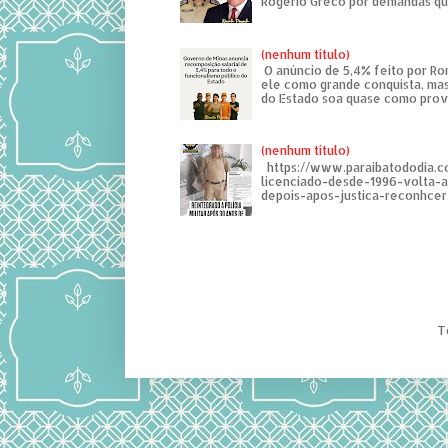
Rogério Greco por demandas que
(nenhum título)
O anúncio de 5,4% feito por R
ele como grande conquista, mas
do Estado soa quase como provo
(nenhum título)
https://www.paraibatododia.c
licenciado-desde-1996-volta-
depois-apos-justica-reconhcer-
T