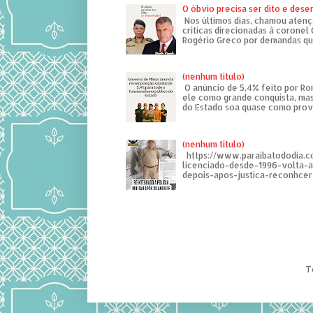
O óbvio precisa ser dito e des
Nos últimos dias, chamou atenç
críticas direcionadas à coronel
Rogério Greco por demandas que
(nenhum título)
O anúncio de 5,4% feito por R
ele como grande conquista, mas
do Estado soa quase como provo
(nenhum título)
https://www.paraibatododia.c
licenciado-desde-1996-volta-
depois-apos-justica-reconhcer-
T