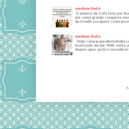
(nenhum título)
O anúncio de 5,4% feito por R
ele como grande conquista, mas
do Estado soa quase como provo
(nenhum título)
https://www.paraibatododia.c
licenciado-desde-1996-volta-
depois-apos-justica-reconhcer-
T