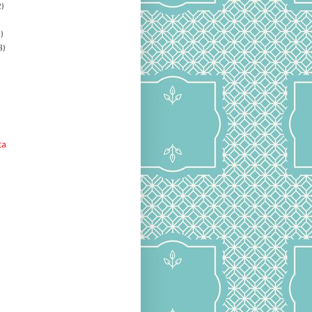
)
)
8)
ta