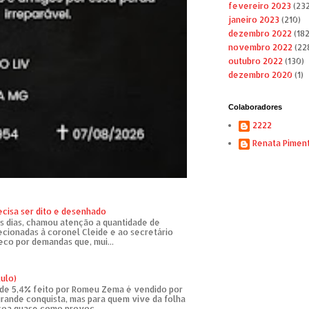
fevereiro 2023
(232
janeiro 2023
(210)
dezembro 2022
(182
novembro 2022
(22
outubro 2022
(130)
dezembro 2020
(1)
Colaboradores
2222
Renata Pimen
ecisa ser dito e desenhado
s dias, chamou atenção a quantidade de
recionadas à coronel Cleide e ao secretário
eco por demandas que, mui...
tulo)
de 5,4% feito por Romeu Zema é vendido por
rande conquista, mas para quem vive da folha
soa quase como provoc...