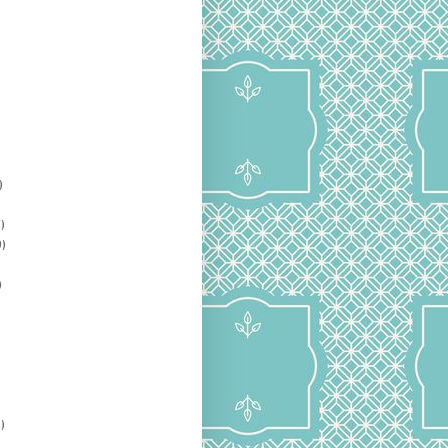
)
)
)
)
)