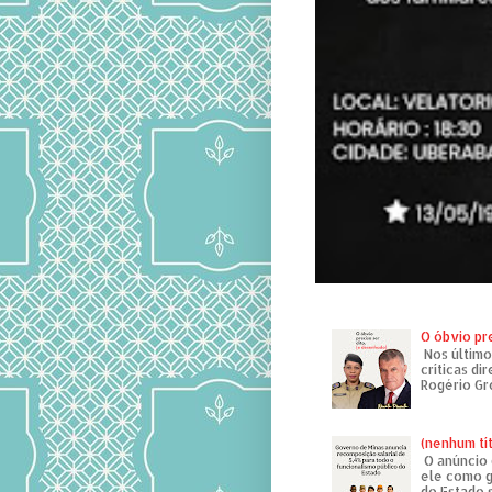
O óbvio pr
Nos último
críticas di
Rogério Gr
(nenhum tí
O anúncio 
ele como g
do Estado 