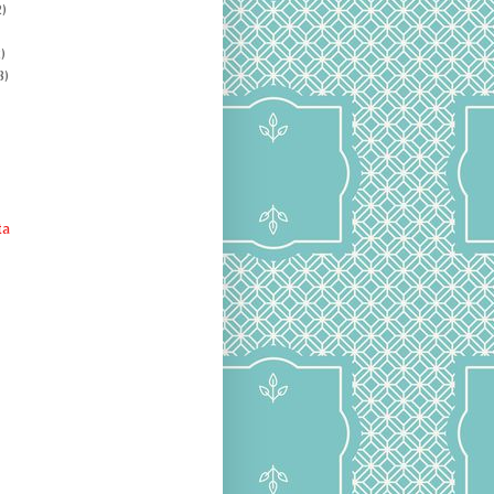
)
)
8)
ta