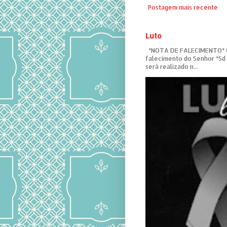
Postagem mais recente
Luto
*NOTA DE FALECIMENTO* C
falecimento do Senhor *Sd
será realizado n...