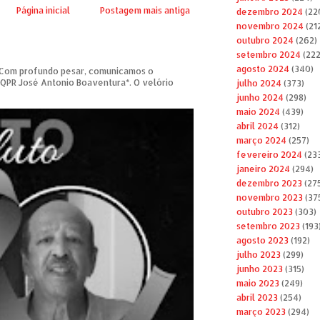
Página inicial
Postagem mais antiga
dezembro 2024
(22
novembro 2024
(21
outubro 2024
(262)
setembro 2024
(222
agosto 2024
(340)
om profundo pesar, comunicamos o
 QPR José Antonio Boaventura*. O velório
julho 2024
(373)
junho 2024
(298)
maio 2024
(439)
abril 2024
(312)
março 2024
(257)
fevereiro 2024
(23
janeiro 2024
(294)
dezembro 2023
(27
novembro 2023
(37
outubro 2023
(303)
setembro 2023
(193
agosto 2023
(192)
julho 2023
(299)
junho 2023
(315)
maio 2023
(249)
abril 2023
(254)
março 2023
(294)