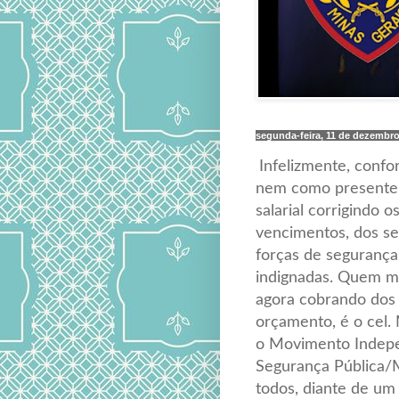
segunda-feira, 11 de dezembro
Infelizmente, conf
nem como presente 
salarial corrigindo o
vencimentos, dos ser
forças de segurança
indignadas. Quem ma
agora cobrando dos
orçamento, é o cel.
o Movimento Indep
Segurança Pública/M
todos, diante de um