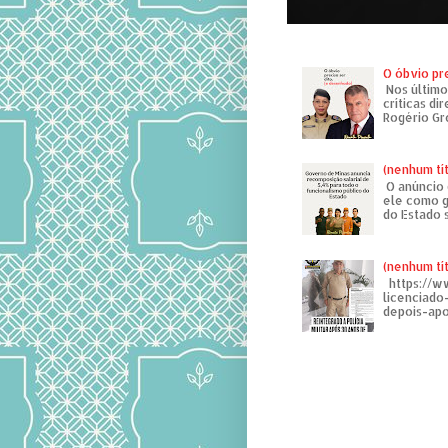
O óbvio pr
Nos último
críticas di
Rogério Gr
(nenhum tí
O anúncio 
ele como g
do Estado 
(nenhum tí
https://w
licenciad
depois-apo