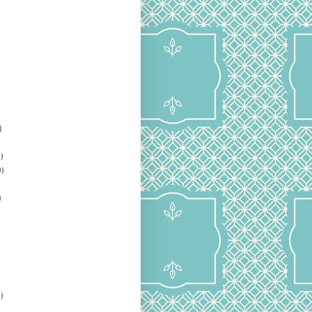
)
)
)
)
)