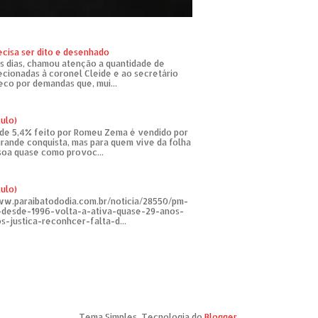
ecisa ser dito e desenhado
s dias, chamou atenção a quantidade de
recionadas à coronel Cleide e ao secretário
eco por demandas que, mui...
tulo)
de 5,4% feito por Romeu Zema é vendido por
rande conquista, mas para quem vive da folha
soa quase como provoc...
tulo)
ww.paraibatododia.com.br/noticia/28550/pm-
o-desde-1996-volta-a-ativa-quase-29-anos-
s-justica-reconhcer-falta-d...
Tema Simples. Tecnologia do
Blogger
.