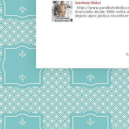
(nenhum título)
https://www.paraibatododia.c
licenciado-desde-1996-volta-
depois-apos-justica-reconhcer-
T