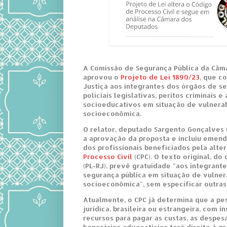
A Comissão de Segurança Pública da Câm
aprovou o
Projeto de Lei 1890/23
, que c
Justiça aos integrantes dos órgãos de se
policiais legislativas, peritos criminais 
socioeducativos em situação de vulnera
socioeconômica.
O relator, deputado Sargento Gonçalves
a aprovação da proposta e incluiu emenda
dos profissionais beneficiados pela alt
Processo Civil
(CPC). O texto original, d
(PL-RJ), prevê gratuidade "aos integrant
segurança pública em situação de vulner
socioeconômica", sem especificar outras 
Atualmente, o CPC já determina que a pe
jurídica, brasileira ou estrangeira, com i
recursos para pagar as custas, as despes
honorários advocatícios terá direito à gr