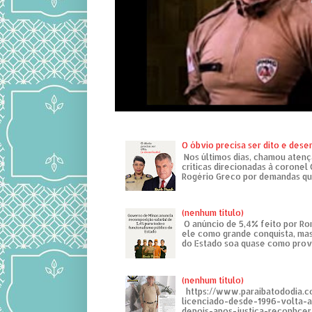
O óbvio precisa ser dito e des
Nos últimos dias, chamou atenç
críticas direcionadas à coronel
Rogério Greco por demandas que
(nenhum título)
O anúncio de 5,4% feito por R
ele como grande conquista, mas
do Estado soa quase como provo
(nenhum título)
https://www.paraibatododia.c
licenciado-desde-1996-volta-
depois-apos-justica-reconhcer-