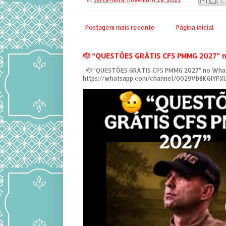
Postagem mais recente
Página inicial
‎🫡 “QUESTÕES GRÁTIS CFS PMMG 2027” 
‎ 🫡 “QUESTÕES GRÁTIS CFS PMMG 2027” no Wha
https://whatsapp.com/channel/0029Vb8KGIYF