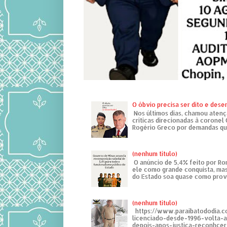
O óbvio precisa ser dito e des
Nos últimos dias, chamou atenç
críticas direcionadas à coronel
Rogério Greco por demandas que
(nenhum título)
O anúncio de 5,4% feito por R
ele como grande conquista, mas
do Estado soa quase como provo
(nenhum título)
https://www.paraibatododia.c
licenciado-desde-1996-volta-
depois-apos-justica-reconhcer-