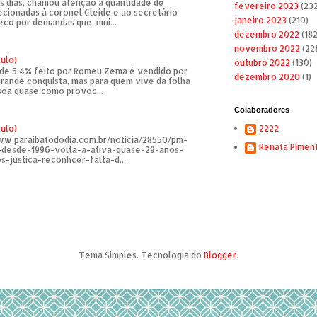
s dias, chamou atenção a quantidade de
fevereiro 2023
(232
recionadas à coronel Cleide e ao secretário
janeiro 2023
(210)
eco por demandas que, mui...
dezembro 2022
(182
novembro 2022
(22
tulo)
outubro 2022
(130)
de 5,4% feito por Romeu Zema é vendido por
dezembro 2020
(1)
rande conquista, mas para quem vive da folha
soa quase como provoc...
Colaboradores
tulo)
2222
ww.paraibatododia.com.br/noticia/28550/pm-
Renata Pimen
o-desde-1996-volta-a-ativa-quase-29-anos-
s-justica-reconhcer-falta-d...
Tema Simples. Tecnologia do
Blogger
.