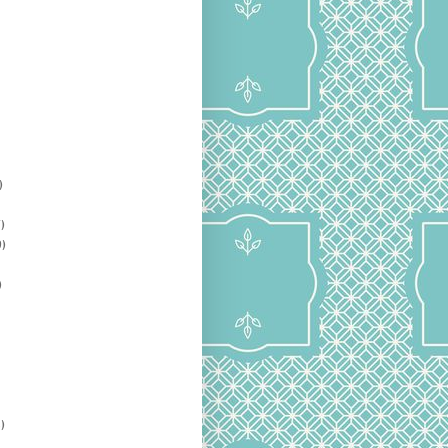
)
)
)
)
)