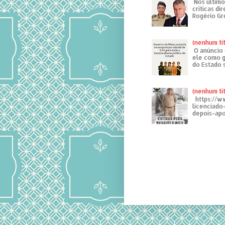
Nos último
críticas di
Rogério Gr
(nenhum tí
O anúncio 
ele como g
do Estado 
(nenhum tí
https://w
licenciad
depois-apo