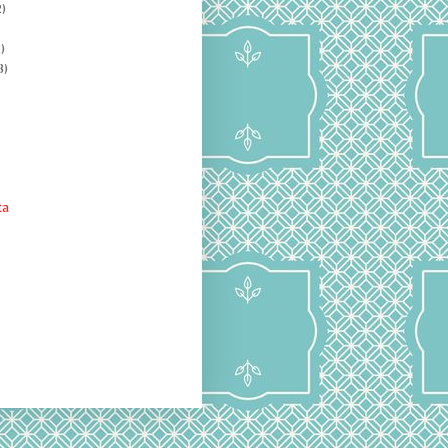
)
)
8)
ta