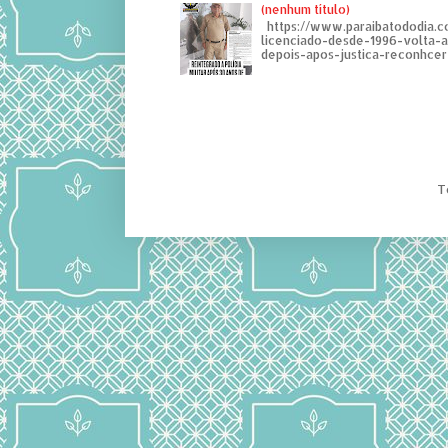
(nenhum título)
https://www.paraibatododia.c
licenciado-desde-1996-volta-
depois-apos-justica-reconhcer-
T