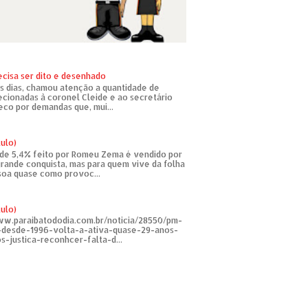
ecisa ser dito e desenhado
s dias, chamou atenção a quantidade de
recionadas à coronel Cleide e ao secretário
eco por demandas que, mui...
tulo)
de 5,4% feito por Romeu Zema é vendido por
rande conquista, mas para quem vive da folha
soa quase como provoc...
tulo)
ww.paraibatododia.com.br/noticia/28550/pm-
o-desde-1996-volta-a-ativa-quase-29-anos-
s-justica-reconhcer-falta-d...