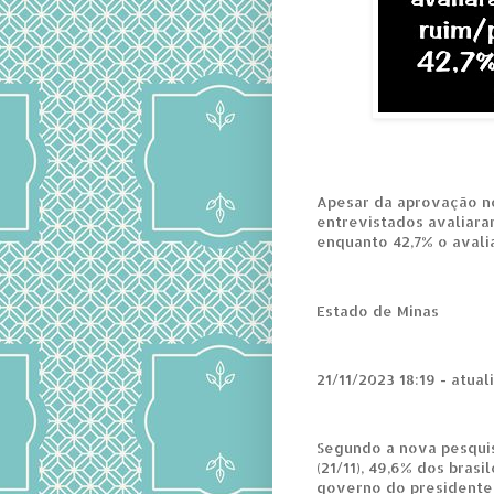
Apesar da aprovação n
entrevistados avaliar
enquanto 42,7% o aval
Estado de Minas
21/11/2023 18:19 - atual
Segundo a nova pesquis
(21/11), 49,6% dos bra
governo do presidente L