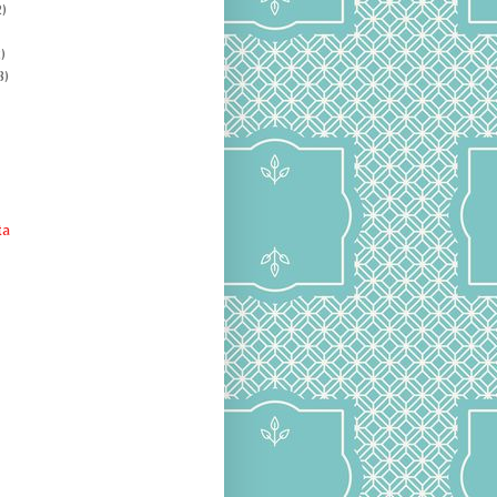
)
)
8)
ta