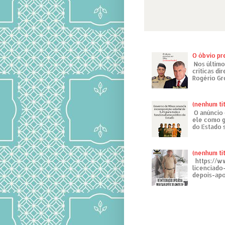
O óbvio pr
Nos último
críticas di
Rogério Gr
(nenhum tí
O anúncio 
ele como g
do Estado 
(nenhum tí
https://w
licenciad
depois-apo