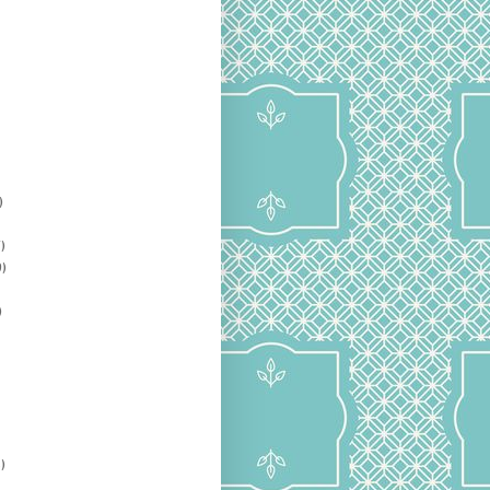
)
)
)
)
)