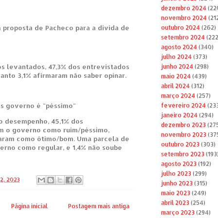
dezembro 2024
(22
novembro 2024
(21
 proposta de Pacheco para a dívida de
outubro 2024
(262)
setembro 2024
(222
agosto 2024
(340)
julho 2024
(373)
s levantados, 47,3% dos entrevistados
junho 2024
(298)
anto 3,1% afirmaram não saber opinar.
maio 2024
(439)
abril 2024
(312)
março 2024
(257)
s governo é "péssimo"
fevereiro 2024
(23
janeiro 2024
(294)
o desempenho, 45,1% dos
dezembro 2023
(27
am o governo como ruim/péssimo,
novembro 2023
(37
iaram como ótimo/bom. Uma parcela de
outubro 2023
(303)
erno como regular, e 1,4% não soube
setembro 2023
(193
agosto 2023
(192)
julho 2023
(299)
2, 2023
junho 2023
(315)
maio 2023
(249)
abril 2023
(254)
Página inicial
Postagem mais antiga
março 2023
(294)