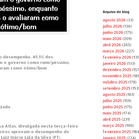
Arquivo do blog
agosto 2026
(33)
julho 2026
(136)
junho 2026
(175)
maio 2026
(209)
abril 2026
(265)
março 2026
(227)
o desempenho, 45,1% dos
fevereiro 2026
(131
am o governo como ruim/péssimo,
janeiro 2026
(133)
iaram como ótimo/bom
dezembro 2025
(157
novembro 2025
(189
outubro 2025
(178)
setembro 2025
(153
agosto 2025
(161)
julho 2025
(159)
izado
junho 2025
(175)
maio 2025
(174)
abril 2025
(231)
a Atlas, divulgada nesta terça-feira
março 2025
(190)
sileiros aprovam o desempenho do
fevereiro 2025
(184
uiz Inácio Lula da Silva (PT).
janeiro 2025
(224)