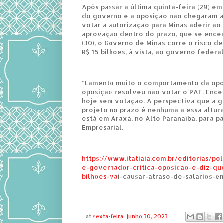
Após passar a última quinta-feira (29) e
do governo e a oposição não chegaram 
votar a autorização para Minas aderir ao
aprovação dentro do prazo, que se encer
(30), o Governo de Minas corre o risco d
R$ 15 bilhões, à vista, ao governo federal
"Lamento muito o comportamento da opos
oposição resolveu não votar o PAF. Ence
hoje sem votação. A perspectiva que a g
projeto no prazo é nenhuma a essa altura
está em Araxá, no Alto Paranaíba, para p
Empresarial.
https://www.itatiaia.com.br/editorias/po
e-governador-critica-oposicao-e-diz-qu
bilhoes-va
i-causar-atraso-de-salarios-e
at
sexta-feira, junho 30, 2023