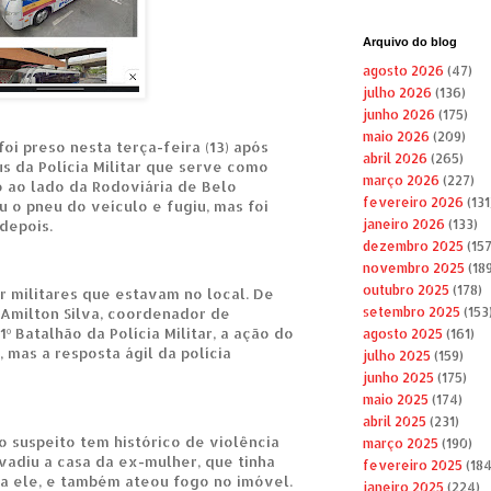
Arquivo do blog
agosto 2026
(47)
julho 2026
(136)
junho 2026
(175)
maio 2026
(209)
i preso nesta terça-feira (13) após
abril 2026
(265)
s da Polícia Militar que serve como
março 2026
(227)
 ao lado da Rodoviária de Belo
fevereiro 2026
(131
u o pneu do veículo e fugiu, mas foi
depois.
janeiro 2026
(133)
dezembro 2025
(157
novembro 2025
(189
outubro 2025
(178)
r militares que estavam no local. De
Amilton Silva, coordenador de
setembro 2025
(153
º Batalhão da Polícia Militar, a ação do
agosto 2025
(161)
, mas a resposta ágil da polícia
julho 2025
(159)
junho 2025
(175)
maio 2025
(174)
abril 2025
(231)
o suspeito tem histórico de violência
março 2025
(190)
adiu a casa da ex-mulher, que tinha
fevereiro 2025
(184
a ele, e também ateou fogo no imóvel.
janeiro 2025
(224)