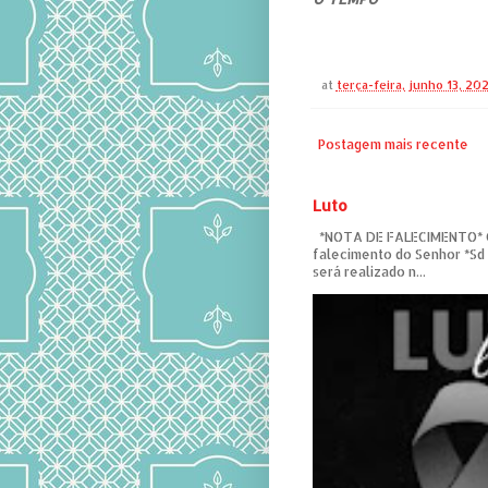
at
terça-feira, junho 13, 20
Postagem mais recente
Luto
*NOTA DE FALECIMENTO* C
falecimento do Senhor *Sd
será realizado n...