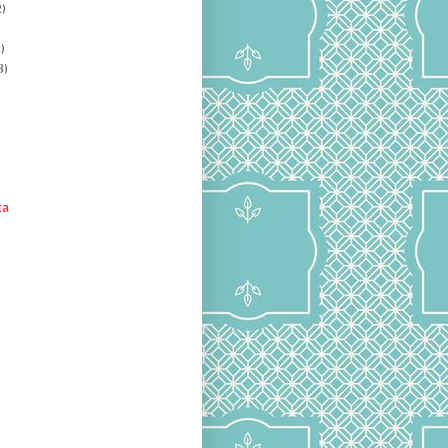
)
)
8)
ta