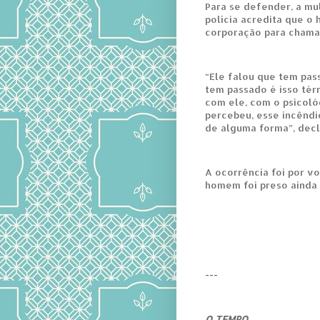
Para se defender, a mul
polícia acredita que o
corporação para chama
“Ele falou que tem pa
tem passado é isso té
com ele, com o psicoló
percebeu, esse incêndi
de alguma forma”, decl
A ocorrência foi por vo
homem foi preso ainda 
---
O TEMPO