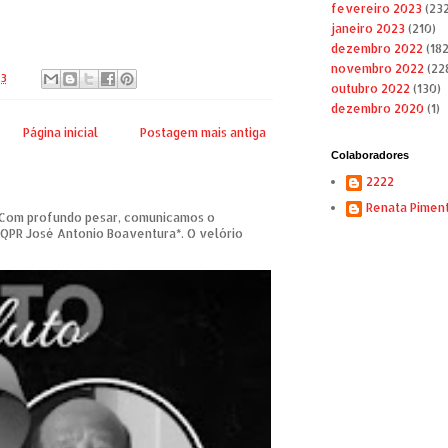
fevereiro 2023
(232
janeiro 2023
(210)
dezembro 2022
(182
novembro 2022
(22
23
outubro 2022
(130)
dezembro 2020
(1)
Página inicial
Postagem mais antiga
Colaboradores
2222
Renata Pimen
om profundo pesar, comunicamos o
 QPR José Antonio Boaventura*. O velório