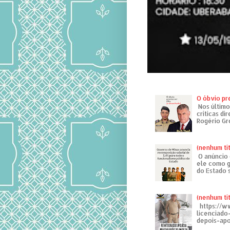
O óbvio pr
Nos último
críticas di
Rogério Gr
(nenhum tí
O anúncio 
ele como g
do Estado 
(nenhum tí
https://w
licenciad
depois-apo