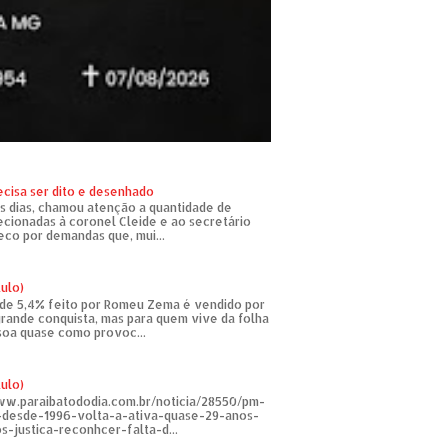
ecisa ser dito e desenhado
s dias, chamou atenção a quantidade de
recionadas à coronel Cleide e ao secretário
eco por demandas que, mui...
tulo)
de 5,4% feito por Romeu Zema é vendido por
rande conquista, mas para quem vive da folha
soa quase como provoc...
tulo)
ww.paraibatododia.com.br/noticia/28550/pm-
o-desde-1996-volta-a-ativa-quase-29-anos-
s-justica-reconhcer-falta-d...