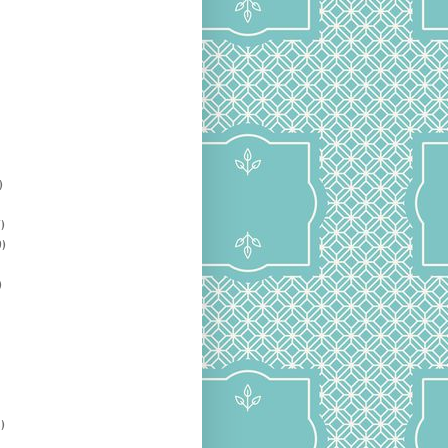
)
)
)
)
)