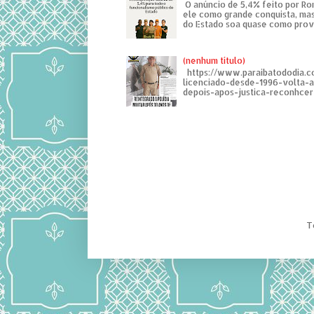
O anúncio de 5,4% feito por R
ele como grande conquista, mas
do Estado soa quase como provo
(nenhum título)
https://www.paraibatododia.c
licenciado-desde-1996-volta-
depois-apos-justica-reconhcer-
T