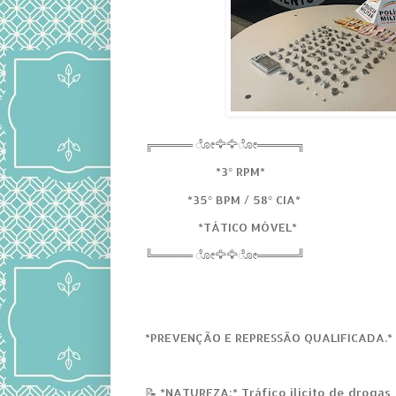
╔═════ ೋ🦅🦅ೋ═════╗
*3° RPM*
*35° BPM / 58° CIA*
*TÁTICO MÓVEL*
╚═════ ೋ🦅🦅ೋ═════╝
*PREVENÇÃO E REPRESSÃO QUALIFICADA.*
📝 *NATUREZA:* Tráfico ilícito de drogas