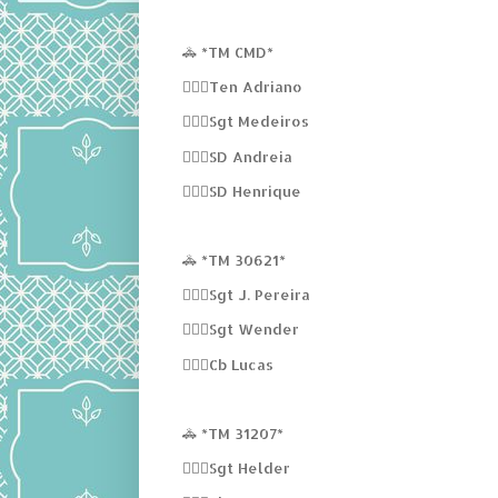
🚓 *TM CMD*
👮🏻‍♂️Ten Adriano
👮🏻‍♂️Sgt Medeiros
👮🏻‍♀️SD Andreia
👮🏻‍♂️SD Henrique
🚓 *TM 30621*
👮🏻‍♂️Sgt J. Pereira
👮🏻‍♂️Sgt Wender
👮🏻‍♂️Cb Lucas
🚓 *TM 31207*
👮🏻‍♂️Sgt Helder