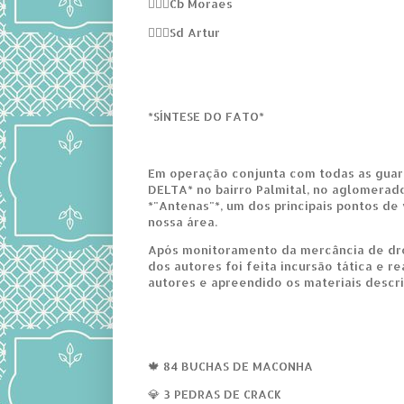
👮🏻‍♂️Cb Moraes
👮🏻‍♂️Sd Artur
*SÍNTESE DO FATO*
Em operação conjunta com todas as guar
DELTA* no bairro Palmital, no aglomer
*"Antenas"*, um dos principais pontos d
nossa área.
Após monitoramento da mercância de dro
dos autores foi feita incursão tática e re
autores e apreendido os materiais descri
🍁 84 BUCHAS DE MACONHA
💎 3 PEDRAS DE CRACK