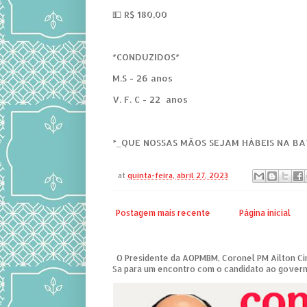
💵 R$ 180,00
*CONDUZIDOS*
M.S - 26 anos
V. F. C - 22 anos
*_QUE NOSSAS MÃOS SEJAM HÁBEIS NA B
at
quinta-feira, abril 27, 2023
Postagem mais recente
Página inicial
O Presidente da AOPMBM, Coronel PM Ailton Ciri
Sa para um encontro com o candidato ao governo