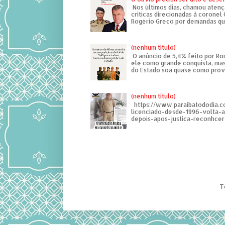
Nos últimos dias, chamou atenç
críticas direcionadas à coronel
Rogério Greco por demandas que
(nenhum título)
O anúncio de 5,4% feito por R
ele como grande conquista, mas
do Estado soa quase como provo
(nenhum título)
https://www.paraibatododia.c
licenciado-desde-1996-volta-
depois-apos-justica-reconhcer-
T