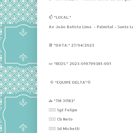
📫 *LOCAL:*
Av João Batista Lima - Palmital - Santa L
📆 *DATA:* 27/04/2023
📜 *REDS:* 2023-019799381-001
🦅 *EQUIPE DELTA*🦅
🚓 *TM 31183*
👮🏻‍♂️ Sgt Felipe
👮🏻‍♂️ Cb Neto
👮🏻‍♂️ Sd Michetti