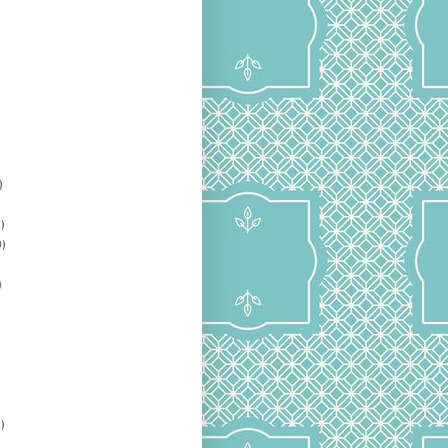
)
)
)
)
)