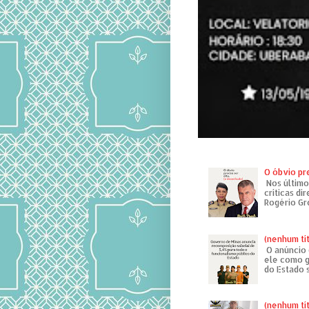
O óbvio pr
Nos último
críticas di
Rogério Gr
(nenhum tí
O anúncio 
ele como g
do Estado 
(nenhum tí