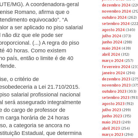
-UTE/MG). A coordenadora-geral
dezembro 2024
(22
enise Romano, afirma que o
novembro 2024
(21
outubro 2024
(262)
tendimento equivocado”. “A
setembro 2024
(222
alor a ser aplicado no piso salarial
agosto 2024
(340)
l não diz que ele pode ser
julho 2024
(373)
roporcional. (...) A regra do piso
junho 2024
(298)
maio 2024
(439)
Até 40 horas. Como existem
abril 2024
(312)
no país, então o limite é de 40
março 2024
(257)
efende.
fevereiro 2024
(23
janeiro 2024
(294)
e, o critério de
dezembro 2023
(27
novembro 2023
(37
esobedeceria a Lei 21.710/2015.
outubro 2023
(303)
iso salarial profissional nacional
setembro 2023
(193
ral será assegurado integralmente
agosto 2023
(192)
e do cargo de professor de
julho 2023
(299)
junho 2023
(315)
m carga horária de 24 horas
maio 2023
(249)
so, a categoria se ancora no
abril 2023
(254)
stituição Estadual, que determina
março 2023
(294)