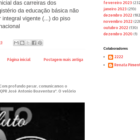
icial das carreiras dos
fevereiro 2023
(232
janeiro 2023
(210)
gistério da educação básica não
dezembro 2022
(182
 integral vigente (...) do piso
novembro 2022
(22
 nacional
outubro 2022
(130)
dezembro 2020
(1)
23
Colaboradores
2222
Página inicial
Postagem mais antiga
Renata Pimen
om profundo pesar, comunicamos o
 QPR José Antonio Boaventura*. O velório