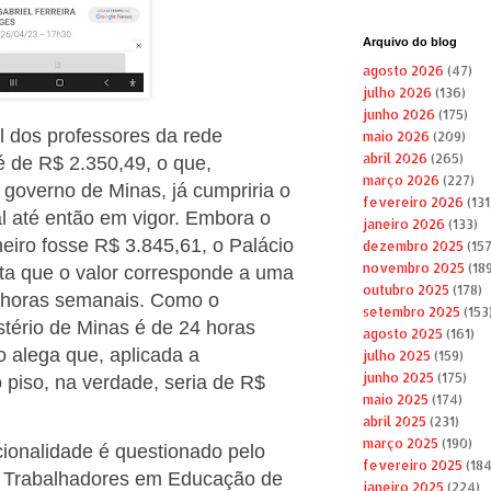
Arquivo do blog
agosto 2026
(47)
julho 2026
(136)
junho 2026
(175)
ial dos professores da rede
maio 2026
(209)
abril 2026
(265)
é de R$ 2.350,49, o que,
março 2026
(227)
governo de Minas, já cumpriria o
fevereiro 2026
(131
al até então em vigor. Embora o
janeiro 2026
(133)
neiro fosse R$ 3.845,61, o Palácio
dezembro 2025
(157
novembro 2025
(189
ta que o valor corresponde a uma
outubro 2025
(178)
0 horas semanais. Como o
setembro 2025
(153
tério de Minas é de 24 horas
agosto 2025
(161)
 alega que, aplicada a
julho 2025
(159)
junho 2025
(175)
 piso, na verdade, seria de R$
maio 2025
(174)
abril 2025
(231)
março 2025
(190)
cionalidade é questionado pelo
fevereiro 2025
(184
s Trabalhadores em Educação de
janeiro 2025
(224)