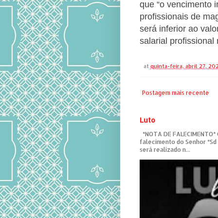
que “o vencimento in
profissionais de ma
será inferior ao valor
salarial profissional
at
quinta-feira, abril 27, 20
Postagem mais recente
Luto
*NOTA DE FALECIMENTO* C
falecimento do Senhor *Sd
será realizado n...