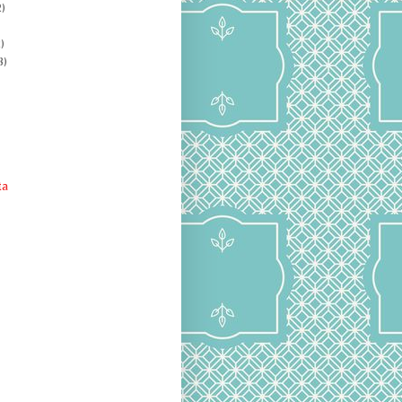
)
)
8)
ta