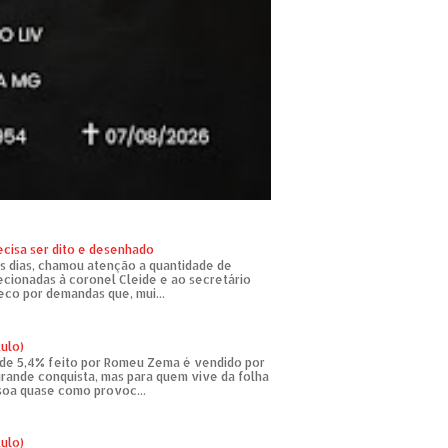
ecisa ser dito e desenhado
s dias, chamou atenção a quantidade de
recionadas à coronel Cleide e ao secretário
eco por demandas que, mui...
tulo)
de 5,4% feito por Romeu Zema é vendido por
rande conquista, mas para quem vive da folha
soa quase como provoc...
tulo)