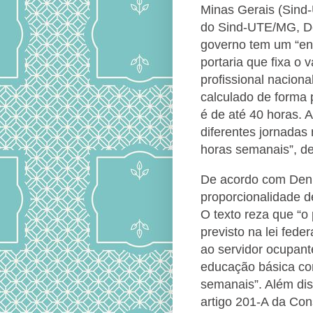
Minas Gerais (Sind
do Sind-UTE/MG, D
governo tem um “en
portaria que fixa o v
profissional naciona
calculado de forma p
é de até 40 horas. 
diferentes jornadas 
horas semanais”, d
De acordo com Denis
proporcionalidade d
O texto reza que “o p
previsto na lei fede
ao servidor ocupant
educação básica co
semanais”. Além dis
artigo 201-A da Con