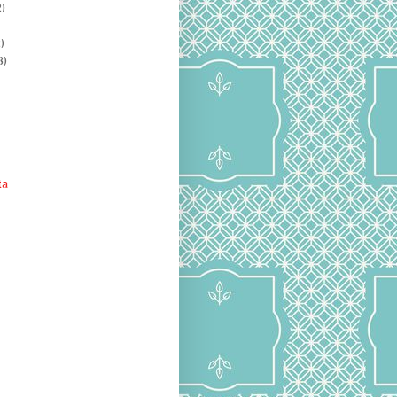
)
)
8)
ta