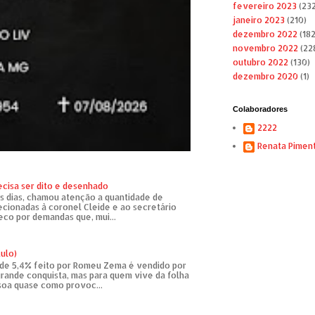
fevereiro 2023
(232
janeiro 2023
(210)
dezembro 2022
(182
novembro 2022
(22
outubro 2022
(130)
dezembro 2020
(1)
Colaboradores
2222
Renata Pimen
ecisa ser dito e desenhado
s dias, chamou atenção a quantidade de
recionadas à coronel Cleide e ao secretário
eco por demandas que, mui...
tulo)
de 5,4% feito por Romeu Zema é vendido por
rande conquista, mas para quem vive da folha
soa quase como provoc...