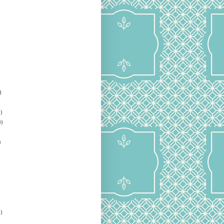
)
)
)
)
)