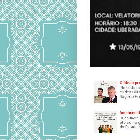
O óbvio pr
Nos último
críticas di
Rogério Gr
(nenhum tí
O anúncio 
ele como g
do Estado 