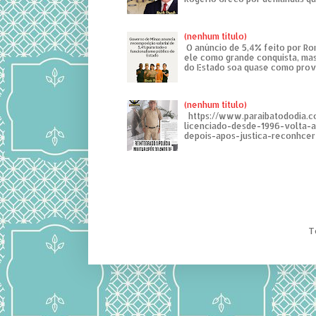
(nenhum título)
O anúncio de 5,4% feito por R
ele como grande conquista, mas
do Estado soa quase como provo
(nenhum título)
https://www.paraibatododia.c
licenciado-desde-1996-volta-
depois-apos-justica-reconhcer-
T