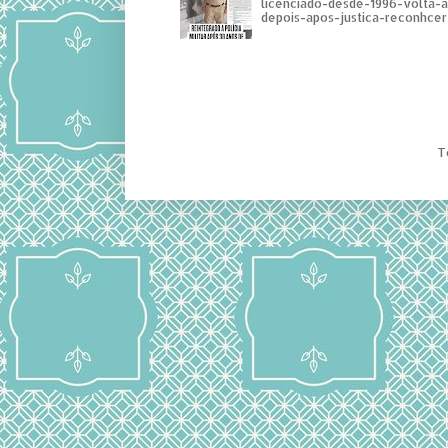
licenciado-desde-1996-volta-
depois-apos-justica-reconhcer-
T