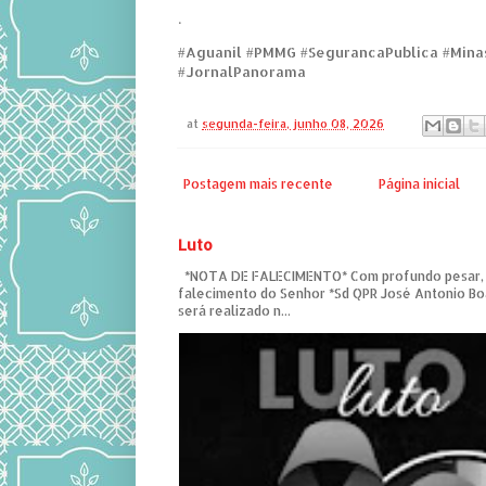
.
#Aguanil #PMMG #SegurancaPublica #Mina
#JornalPanorama
at
segunda-feira, junho 08, 2026
Postagem mais recente
Página inicial
Luto
*NOTA DE FALECIMENTO* Com profundo pesar,
falecimento do Senhor *Sd QPR José Antonio Bo
será realizado n...