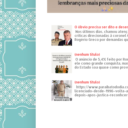
O óbvio precisa ser dito e des
Nos últimos dias, chamou atenç
críticas direcionadas à coronel
Rogério Greco por demandas que
(nenhum título)
O anúncio de 5,4% feito por R
ele como grande conquista, mas
do Estado soa quase como provo
(nenhum título)
https://www.paraibatododia.c
licenciado-desde-1996-volta-
depois-apos-justica-reconhcer-