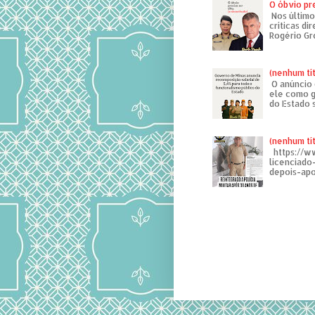
O óbvio pr
Nos último
críticas di
Rogério Gr
(nenhum tí
O anúncio 
ele como g
do Estado 
(nenhum tí
https://w
licenciad
depois-apo