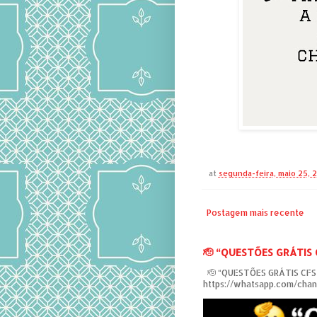
at
segunda-feira, maio 25, 
Postagem mais recente
‎🫡 “QUESTÕES GRÁTIS
‎ 🫡 “QUESTÕES GRÁTIS CF
https://whatsapp.com/ch