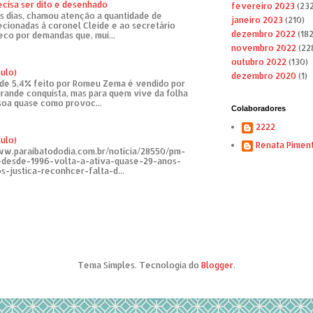
ecisa ser dito e desenhado
fevereiro 2023
(232
s dias, chamou atenção a quantidade de
janeiro 2023
(210)
recionadas à coronel Cleide e ao secretário
dezembro 2022
(182
eco por demandas que, mui...
novembro 2022
(22
outubro 2022
(130)
tulo)
dezembro 2020
(1)
de 5,4% feito por Romeu Zema é vendido por
rande conquista, mas para quem vive da folha
soa quase como provoc...
Colaboradores
2222
tulo)
Renata Pimen
ww.paraibatododia.com.br/noticia/28550/pm-
o-desde-1996-volta-a-ativa-quase-29-anos-
s-justica-reconhcer-falta-d...
Tema Simples. Tecnologia do
Blogger
.