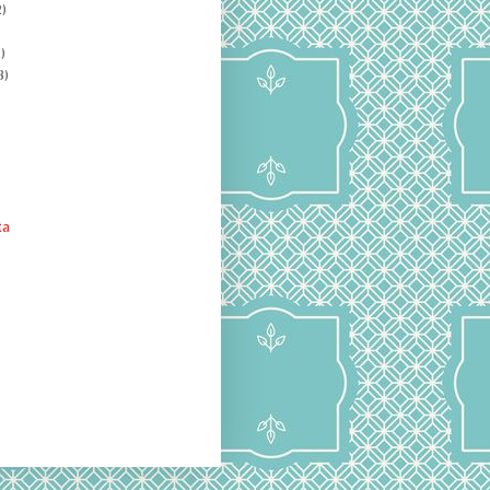
)
)
8)
ta