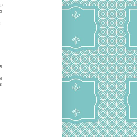
0)
2)
)
3)
5)
5)
)