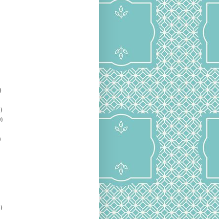
)
)
)
)
)