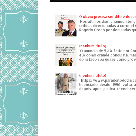
O óbvio precisa ser dito e des
Nos últimos dias, chamou atenç
críticas direcionadas à coronel
Rogério Greco por demandas que
(nenhum título)
O anúncio de 5,4% feito por R
ele como grande conquista, mas
do Estado soa quase como provo
(nenhum título)
https://www.paraibatododia.c
licenciado-desde-1996-volta-
depois-apos-justica-reconhcer-
T