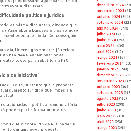
que seja necessário aguardar o fim do
dezembro 2024
(22
destravar a discussão.
novembro 2024
(21
ficuldade política e jurídica
outubro 2024
(262)
setembro 2024
(222
ado otimismo dias antes, dizendo que
agosto 2024
(340)
e da Assembleia buscavam uma solução
julho 2024
(373)
r reconheceu que ainda não conseguiu
junho 2024
(298)
.
maio 2024
(439)
bleia, líderes governistas já teriam
abril 2024
(312)
tivo não deve encaminhar nova
março 2024
(257)
outro texto para substituir a PEC
fevereiro 2024
(23
janeiro 2024
(294)
cio de iniciativa”
dezembro 2023
(27
novembro 2023
(37
Tadeu Leite, sustenta que a proposta
outubro 2023
(303)
iva, argumento jurídico que impediria
setembro 2023
(193
 atual.
agosto 2023
(192)
relacionadas à política remuneratória
julho 2023
(299)
 só podem partir formalmente do
junho 2023
(315)
maio 2023
(249)
abril 2023
(254)
irmou que o conteúdo da PEC poderia
março 2023
(294)
amente em uma nova proposta