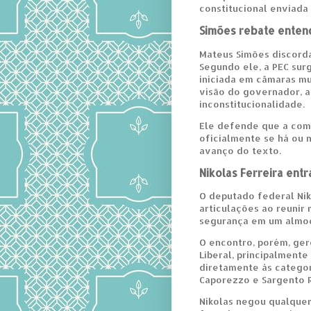
constitucional enviada
Simões rebate enten
Mateus Simões discorda
Segundo ele, a PEC surg
iniciada em câmaras mun
visão do governador, a
inconstitucionalidade.
Ele defende que a comi
oficialmente se há ou n
avanço do texto.
Nikolas Ferreira entr
O deputado federal Niko
articulações ao reunir
segurança em um almoço
O encontro, porém, ger
Liberal, principalment
diretamente às categor
Caporezzo e Sargento R
Nikolas negou qualquer