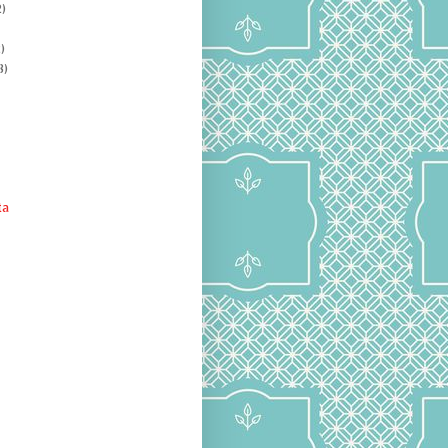
)
)
8)
ta