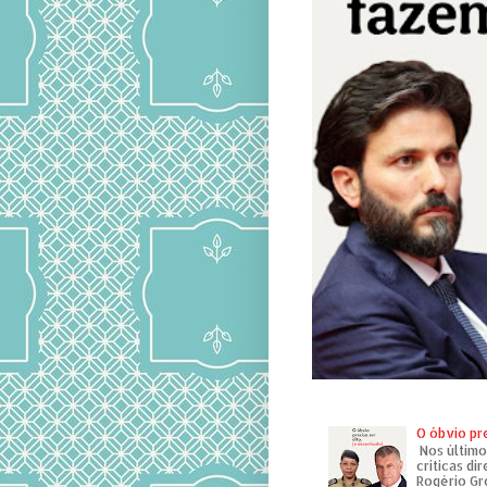
O óbvio pr
Nos último
críticas di
Rogério Gr