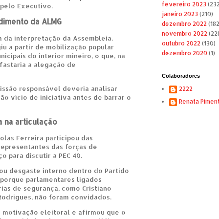
fevereiro 2023
(232
 pelo Executivo.
janeiro 2023
(210)
dimento da ALMG
dezembro 2022
(182
novembro 2022
(22
 da interpretação da Assembleia.
outubro 2022
(130)
iu a partir de mobilização popular
dezembro 2020
(1)
icipais do interior mineiro, o que, na
fastaria a alegação de
Colaboradores
ssão responsável deveria analisar
2222
ão vício de iniciativa antes de barrar o
Renata Pimen
a na articulação
las Ferreira participou das
 representantes das forças de
 para discutir a PEC 40.
ou desgaste interno dentro do Partido
e porque parlamentares ligados
ias de segurança, como Cristiano
odrigues, não foram convidados.
 motivação eleitoral e afirmou que o