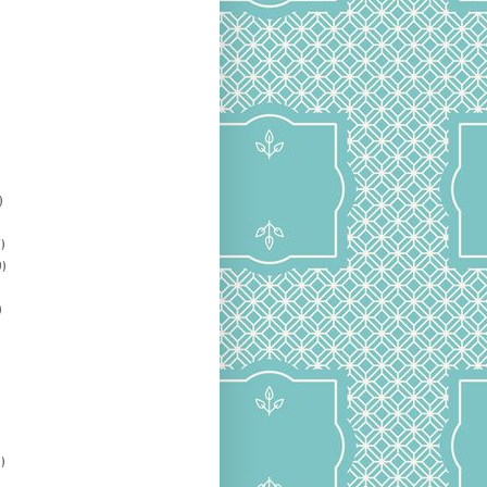
)
)
)
)
)