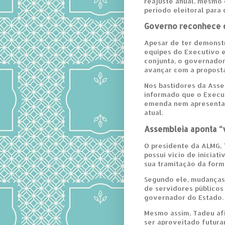
reajuste anual, mesmo 
período eleitoral para 
Governo reconhece di
Apesar de ter demonstr
equipes do Executivo 
conjunta, o governado
avançar com a proposta
Nos bastidores da Assem
informado que o Execu
emenda nem apresentar 
atual.
Assembleia aponta “ví
O presidente da ALMG, 
possui vício de iniciat
sua tramitação da forma
Segundo ele, mudanças 
de servidores públicos
governador do Estado.
Mesmo assim, Tadeu af
ser aproveitado futur