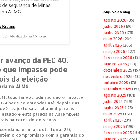
Arquivo do blog
agosto 2026
(35)
julho 2026
(136)
junho 2026
(175)
maio 2026
(209)
abril 2026
(265)
março 2026
(227)
fevereiro 2026
(131
 avanço da PEC 40,
janeiro 2026
(133)
e que impasse pode
dezembro 2025
(157
novembro 2025
(189
ois da eleição
outubro 2025
(178)
ada na ALMG
setembro 2025
(153
agosto 2025
(161)
 Mateus Simões, admitiu que o impasse
julho 2025
(159)
024 pode se estender até depois das
junho 2025
(175)
evê reajuste salarial anual para as
 estado e está parada na Assembleia
maio 2025
(174)
rais há cerca de dois anos.
abril 2025
(231)
março 2025
(190)
edida na última sexta-feira (22),
fevereiro 2025
(184
ntém o compromisso com a garantia do
janeiro 2025
(224)