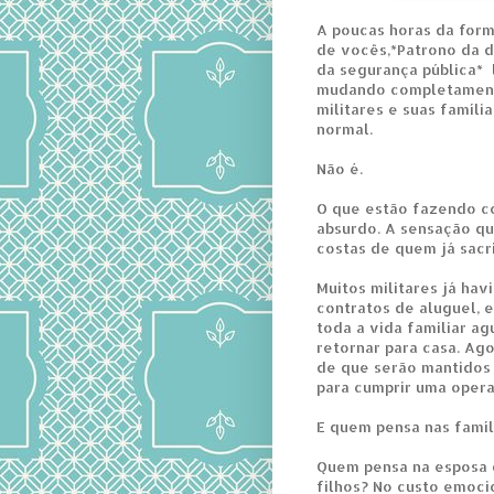
A poucas horas da form
de vocês,*Patrono da d
da segurança pública* 
mudando completament
militares e suas famíli
normal.
Não é.
O que estão fazendo c
absurdo. A sensação que
costas de quem já sacri
Muitos militares já ha
contratos de aluguel,
toda a vida familiar ag
retornar para casa. Ago
de que serão mantidos
para cumprir uma opera
E quem pensa nas famíl
Quem pensa na esposa 
filhos? No custo emoci