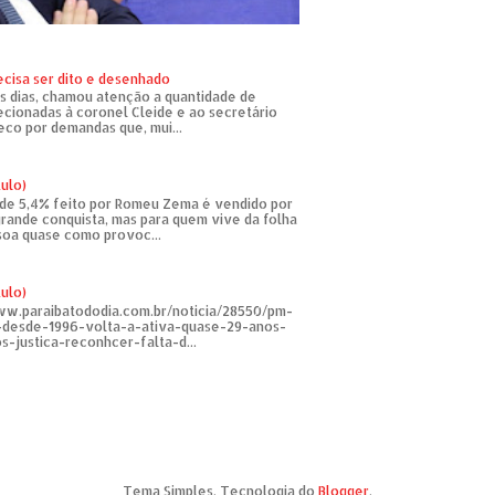
ecisa ser dito e desenhado
s dias, chamou atenção a quantidade de
recionadas à coronel Cleide e ao secretário
eco por demandas que, mui...
tulo)
de 5,4% feito por Romeu Zema é vendido por
rande conquista, mas para quem vive da folha
soa quase como provoc...
tulo)
ww.paraibatododia.com.br/noticia/28550/pm-
o-desde-1996-volta-a-ativa-quase-29-anos-
s-justica-reconhcer-falta-d...
Tema Simples. Tecnologia do
Blogger
.