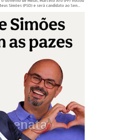
 o Governo de Minas, Marcelo Aro (PP) voltou
teus Simões (PSD) e será candidato ao Sen...