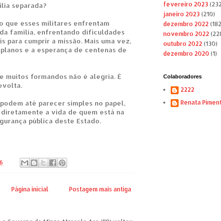
fevereiro 2023
(232
ília separada?
janeiro 2023
(210)
io que esses militares enfrentam
dezembro 2022
(182
da família, enfrentando dificuldades
novembro 2022
(22
s para cumprir a missão. Mais uma vez,
outubro 2022
(130)
planos e a esperança de centenas de
dezembro 2020
(1)
e muitos formandos não é alegria. É
Colaboradores
evolta.
2222
podem até parecer simples no papel,
Renata Pimen
 diretamente a vida de quem está na
gurança pública deste Estado.
6
Página inicial
Postagem mais antiga