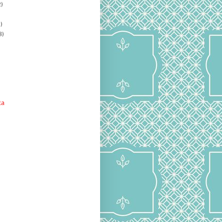
)
)
8)
ta