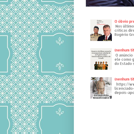
O óbvio pr
Nos último
críticas di
Rogério Gr
(nenhum tí
O anúncio 
ele como g
do Estado 
(nenhum tí
https://w
licenciad
depois-apo