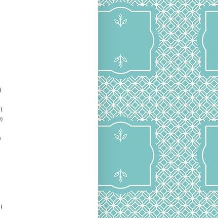
)
)
)
)
)