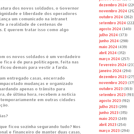
dezembro 2024
(22
atura dos novos soldados, o Governor
novembro 2024
(21
ignidade e liberdade dos operadores
outubro 2024
(262)
lança um comunicado na intranet
setembro 2024
(222
e a realidade de centenas de
agosto 2024
(340)
as. E querem tratar isso como algo
julho 2024
(373)
junho 2024
(298)
maio 2024
(439)
abril 2024
(312)
om os novos soldados é um verdadeiro
março 2024
(257)
 fica é de pura politicagem, feita nas
fevereiro 2024
(23
ficou demais para vestir a farda.
janeiro 2024
(294)
dezembro 2023
(27
viam entregado casas, encerrado
novembro 2023
(37
 empacotado mudanças e organizado
uardando apenas o trânsito para
outubro 2023
(303)
ra, de última hora, recebem a notícia
setembro 2023
(193
 temporariamente em outras cidades
agosto 2023
(192)
ção.
julho 2023
(299)
junho 2023
(315)
ias?
maio 2023
(249)
abril 2023
(254)
que ficou sozinha segurando tudo? Nos
março 2023
(294)
onal e financeiro de manter duas casas,