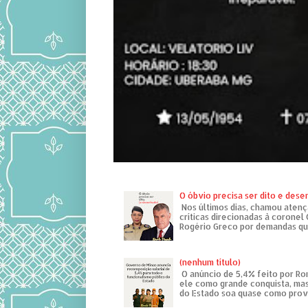
O óbvio precisa ser dito e des
Nos últimos dias, chamou atenç
críticas direcionadas à coronel
Rogério Greco por demandas que
(nenhum título)
O anúncio de 5,4% feito por R
ele como grande conquista, mas
do Estado soa quase como provo