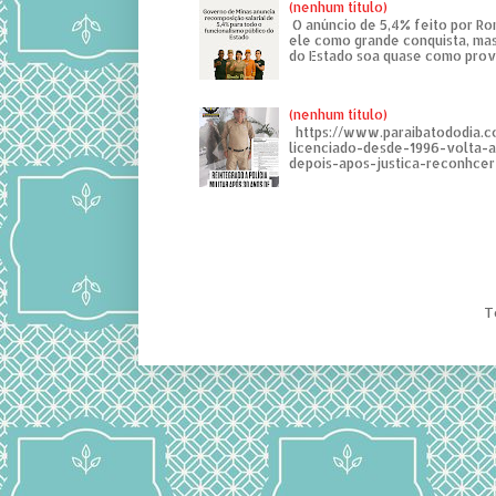
(nenhum título)
O anúncio de 5,4% feito por R
ele como grande conquista, mas
do Estado soa quase como provo
(nenhum título)
https://www.paraibatododia.c
licenciado-desde-1996-volta-
depois-apos-justica-reconhcer-
T