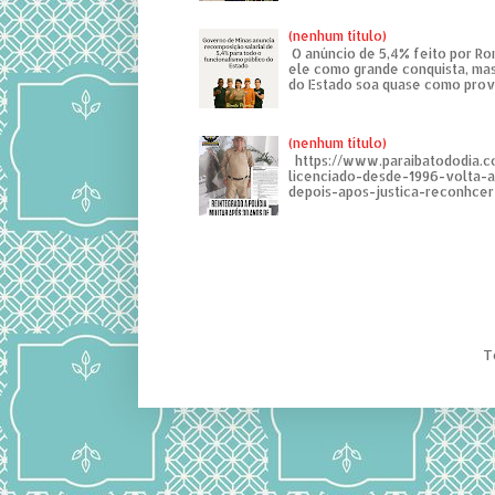
(nenhum título)
O anúncio de 5,4% feito por R
ele como grande conquista, mas
do Estado soa quase como provo
(nenhum título)
https://www.paraibatododia.c
licenciado-desde-1996-volta-
depois-apos-justica-reconhcer-
T