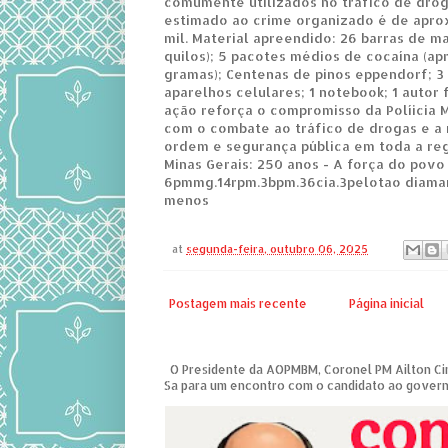
comumente utilizados no tráfico de drog
estimado ao crime organizado é de apr
mil. Material apreendido: 26 barras de m
quilos); 5 pacotes médios de cocaína (
gramas); Centenas de pinos eppendorf; 3 
aparelhos celulares; 1 notebook; 1 autor 
ação reforça o compromisso da Políicia M
com o combate ao tráfico de drogas e a
ordem e segurança pública em toda a regi
Minas Gerais: 250 anos - A força do povo
6pmmg.14rpm.3bpm.36cia.3pelotao diaman
menos
at
segunda-feira, outubro 06, 2025
Postagem mais recente
Página inicial
O Presidente da AOPMBM, Coronel PM Ailton Ciri
Sa para um encontro com o candidato ao governo