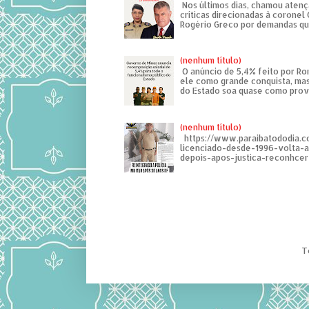
Nos últimos dias, chamou atenç
críticas direcionadas à coronel
Rogério Greco por demandas que
(nenhum título)
O anúncio de 5,4% feito por R
ele como grande conquista, mas
do Estado soa quase como provo
(nenhum título)
https://www.paraibatododia.c
licenciado-desde-1996-volta-
depois-apos-justica-reconhcer-
T