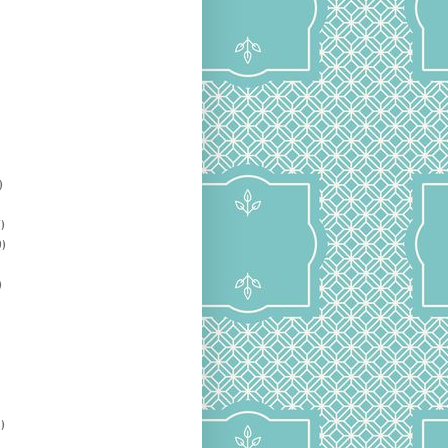
)
)
)
)
)