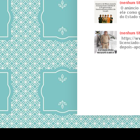
(nenhum tí
O anúncio 
ele como g
do Estado 
(nenhum tí
https://w
licenciad
depois-apo