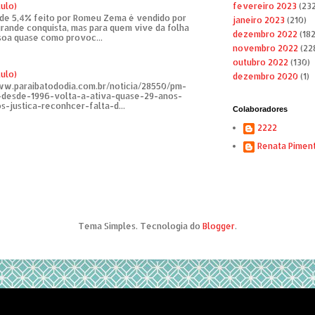
tulo)
fevereiro 2023
(232
de 5,4% feito por Romeu Zema é vendido por
janeiro 2023
(210)
rande conquista, mas para quem vive da folha
dezembro 2022
(182
soa quase como provoc...
novembro 2022
(22
outubro 2022
(130)
tulo)
dezembro 2020
(1)
ww.paraibatododia.com.br/noticia/28550/pm-
o-desde-1996-volta-a-ativa-quase-29-anos-
s-justica-reconhcer-falta-d...
Colaboradores
2222
Renata Pimen
Tema Simples. Tecnologia do
Blogger
.