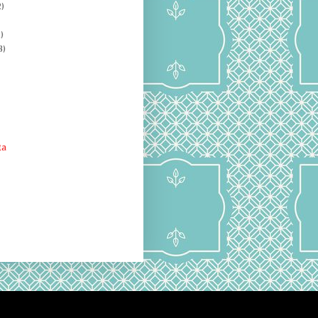
)
)
8)
ta