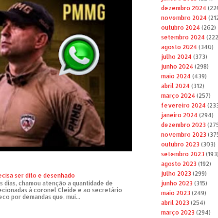
dezembro 2024
(22
novembro 2024
(21
outubro 2024
(262)
setembro 2024
(222
agosto 2024
(340)
julho 2024
(373)
junho 2024
(298)
maio 2024
(439)
abril 2024
(312)
março 2024
(257)
fevereiro 2024
(23
janeiro 2024
(294)
dezembro 2023
(27
novembro 2023
(37
outubro 2023
(303)
setembro 2023
(193
agosto 2023
(192)
julho 2023
(299)
ecisa ser dito e desenhado
s dias, chamou atenção a quantidade de
junho 2023
(315)
recionadas à coronel Cleide e ao secretário
maio 2023
(249)
eco por demandas que, mui...
abril 2023
(254)
março 2023
(294)