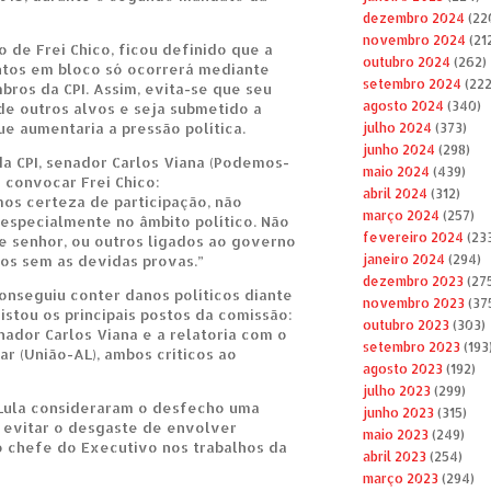
dezembro 2024
(22
novembro 2024
(21
o de Frei Chico, ficou definido que a
outubro 2024
(262)
tos em bloco só ocorrerá mediante
setembro 2024
(222
ros da CPI. Assim, evita-se que seu
agosto 2024
(340)
e outros alvos e seja submetido a
ue aumentaria a pressão política.
julho 2024
(373)
junho 2024
(298)
a CPI, senador Carlos Viana (Podemos-
maio 2024
(439)
 convocar Frei Chico:
abril 2024
(312)
os certeza de participação, não
março 2024
(257)
specialmente no âmbito político. Não
fevereiro 2024
(23
e senhor, ou outros ligados ao governo
os sem as devidas provas.”
janeiro 2024
(294)
dezembro 2023
(27
onseguiu conter danos políticos diante
novembro 2023
(37
stou os principais postos da comissão:
outubro 2023
(303)
nador Carlos Viana e a relatoria com o
setembro 2023
(193
r (União-AL), ambos críticos ao
agosto 2023
(192)
julho 2023
(299)
 Lula consideraram o desfecho uma
junho 2023
(315)
a evitar o desgaste de envolver
maio 2023
(249)
 chefe do Executivo nos trabalhos da
abril 2023
(254)
março 2023
(294)