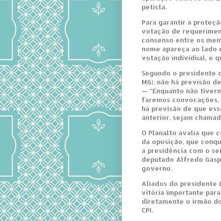
petista.
Para garantir a proteçã
votação de requerimen
consenso entre os memb
nome apareça ao lado d
votação individual, o q
Segundo o presidente d
MG), não há previsão de
— “Enquanto não tiverm
faremos convocações, e
há previsão de que ess
anterior, sejam chamad
O Planalto avalia que c
da oposição, que conqui
a presidência com o se
deputado Alfredo Gaspa
governo.
Aliados do presidente
vitória importante par
diretamente o irmão do
CPI.