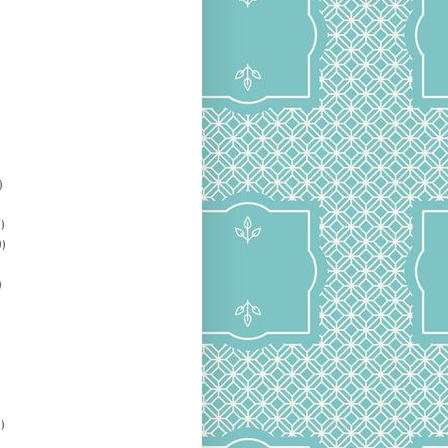
)
)
)
)
)