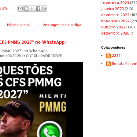
fevereiro 2023
(232
 2025
janeiro 2023
(210)
dezembro 2022
(182
novembro 2022
(22
Página inicial
Postagem mais antiga
outubro 2022
(130)
dezembro 2020
(1)
 CFS PMMG 2027” no WhatsApp:
Colaboradores
S PMMG 2027” no WhatsApp:
2222
annel/0029Vb8KGIYFXUuRyDKCKD2P
Renata Pimen