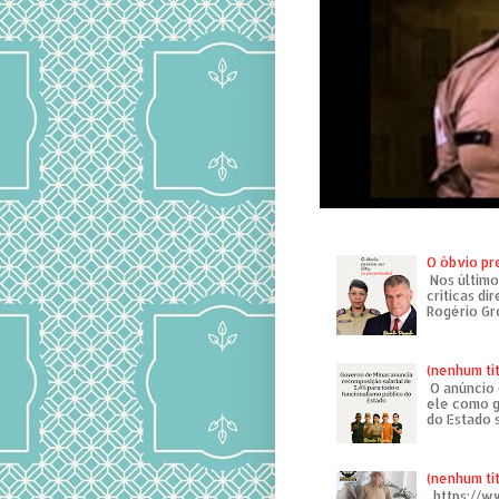
O óbvio pr
Nos último
críticas di
Rogério Gr
(nenhum tí
O anúncio 
ele como g
do Estado 
(nenhum tí
https://w