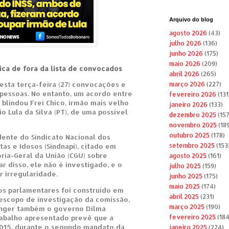
Arquivo do blog
agosto 2026
(43)
julho 2026
(136)
junho 2026
(175)
maio 2026
(209)
 fica de fora da lista de convocados
abril 2026
(265)
esta terça-feira (27) convocações e
março 2026
(227)
 pessoas. No entanto, um acordo entre
fevereiro 2026
(131
blindou Frei Chico, irmão mais velho
janeiro 2026
(133)
io Lula da Silva (PT), de uma possível
dezembro 2025
(157
novembro 2025
(189
outubro 2025
(178)
dente do Sindicato Nacional dos
as e Idosos (Sindnapi), citado em
setembro 2025
(153
ria-Geral da União (CGU) sobre
agosto 2025
(161)
r disso, ele não é investigado, e o
julho 2025
(159)
r irregularidade.
junho 2025
(175)
maio 2025
(174)
s parlamentares foi construído em
abril 2025
(231)
escopo de investigação da comissão,
março 2025
(190)
anger também o governo Dilma
rabalho apresentado prevê que a
fevereiro 2025
(184
15, durante o segundo mandato da
janeiro 2025
(224)