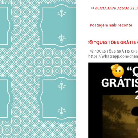
at
quarta-feira, agosto 27,
Postagem mais recente
‎🫡 “QUESTÕES GRÁTIS
‎ 🫡 “QUESTÕES GRÁTIS CF
https://whatsapp.com/ch