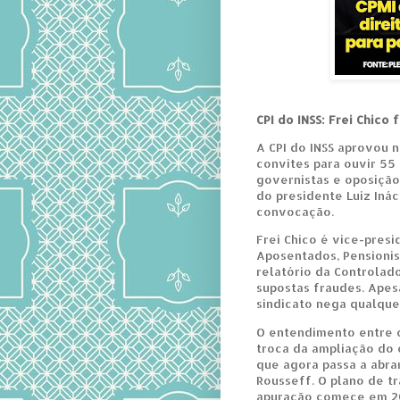
CPI do INSS: Frei Chico
A CPI do INSS aprovou n
convites para ouvir 55
governistas e oposição 
do presidente Luiz Inác
convocação.
Frei Chico é vice-presi
Aposentados, Pensionist
relatório da Controlado
supostas fraudes. Apesa
sindicato nega qualque
O entendimento entre o
troca da ampliação do 
que agora passa a abr
Rousseff. O plano de t
apuração comece em 20