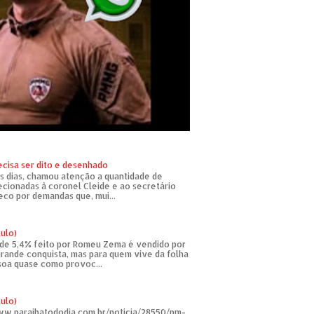
ecisa ser dito e desenhado
s dias, chamou atenção a quantidade de
recionadas à coronel Cleide e ao secretário
eco por demandas que, mui...
tulo)
de 5,4% feito por Romeu Zema é vendido por
rande conquista, mas para quem vive da folha
soa quase como provoc...
tulo)
ww.paraibatododia.com.br/noticia/28550/pm-