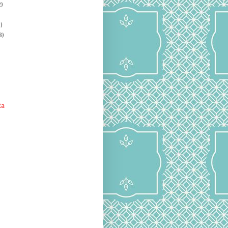
)
)
8)
ta