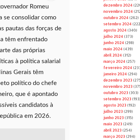
dezembro 2024
(22
governador Romeu
novembro 2024
(21
a se consolidar como
outubro 2024
(262)
setembro 2024
(222
s pautas das forças de
agosto 2024
(340)
julho 2024
(373)
ca têm enfrentado
junho 2024
(298)
maio 2024
(439)
arte das próprias
abril 2024
(312)
ticas à política salarial
março 2024
(257)
fevereiro 2024
(23
inas Gerais têm
janeiro 2024
(294)
dezembro 2023
(27
jeto político do chefe
novembro 2023
(37
outubro 2023
(303)
neiro, que é apontado
setembro 2023
(193
síveis candidatos à
agosto 2023
(192)
julho 2023
(299)
República em 2026.
junho 2023
(315)
maio 2023
(249)
abril 2023
(254)
março 2023
(294)