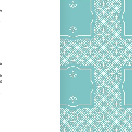
0)
2)
)
3)
5)
5)
)