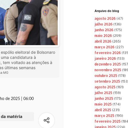
Arquivo do blog
agosto 2026
(47)
julho 2026
(136)
junho 2026
(175)
maio 2026
(209)
abril 2026
(265)
março 2026
(227)
espólio eleitoral de Bolsonaro
fevereiro 2026
(131
ar uma candidatura à
janeiro 2026
(133)
, tem voltado as atenções à
dezembro 2025
(157
as últimas semanas
novembro 2025
(189
nsa MG
outubro 2025
(178)
setembro 2025
(153
agosto 2025
(161)
julho 2025
(159)
junho 2025
(175)
ho de 2025 | 06:00
maio 2025
(174)
abril 2025
(231)
março 2025
(190)
 da matéria
fevereiro 2025
(184
janeiro 2025
(224)