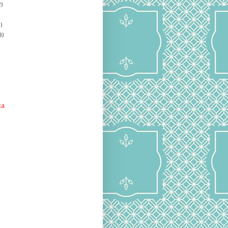
)
)
8)
ta