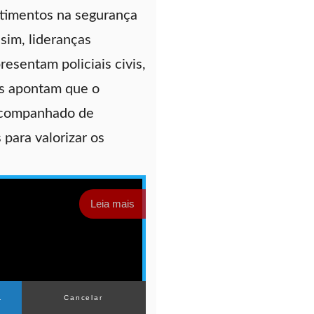
timentos na segurança
ssim, lideranças
resentam policiais civis,
is apontam que o
acompanhado de
 para valorizar os
Leia mais
1
Cancelar