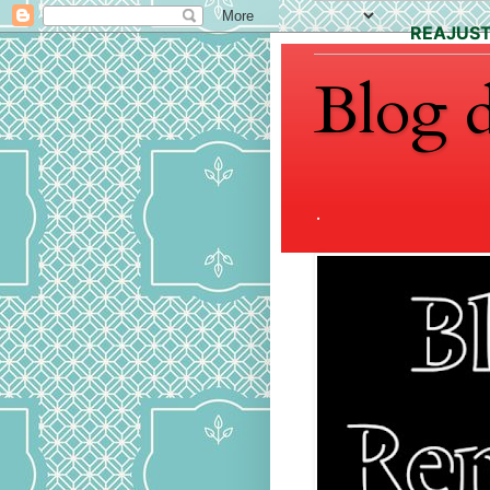
REAJUS
Blog 
.