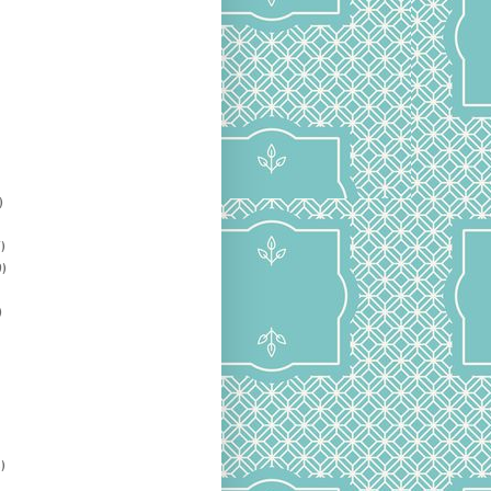
)
)
)
)
)