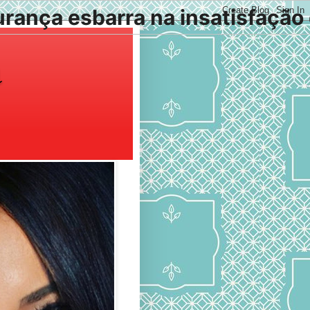
rança esbarra na insatisfação 
a