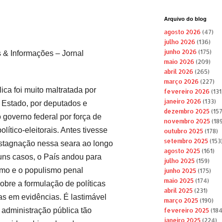
Arquivo do blog
agosto 2026
(47)
julho 2026
(136)
junho 2026
(175)
s & Informações – Jornal
maio 2026
(209)
abril 2026
(265)
março 2026
(227)
ica foi muito maltratada por
fevereiro 2026
(131
janeiro 2026
(133)
 Estado, por deputados e
dezembro 2025
(157
 governo federal por força de
novembro 2025
(189
olítico-eleitorais. Antes tivesse
outubro 2025
(178)
setembro 2025
(153
stagnação nessa seara ao longo
agosto 2025
(161)
ns casos, o País andou para
julho 2025
(159)
ismo e o populismo penal
junho 2025
(175)
maio 2025
(174)
bre a formulação de políticas
abril 2025
(231)
s em evidências. É lastimável
março 2025
(190)
administração pública tão
fevereiro 2025
(184
janeiro 2025
(224)