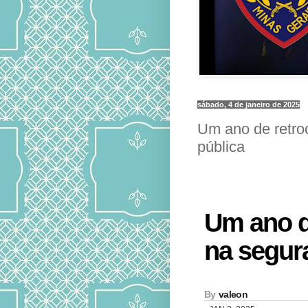
sábado, 4 de janeiro de 2025
Um ano de retro
pública
Um ano d
na segur
By
valeon