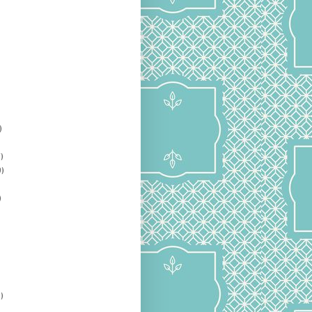
)
)
)
)
)