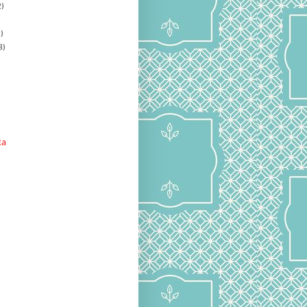
)
)
8)
ta