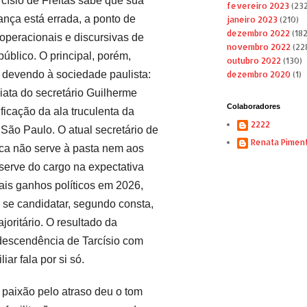
císio de Freitas sabe que sua
fevereiro 2023
(232
ança está errada, a ponto de
janeiro 2023
(210)
dezembro 2022
(182
 operacionais e discursivas de
novembro 2022
(22
úblico. O principal, porém,
outubro 2022
(130)
a devendo à sociedade paulista:
dezembro 2020
(1)
ata do secretário Guilherme
Colaboradores
ificação da ala truculenta da
2222
e São Paulo. O atual secretário de
Renata Pimen
ca não serve à pasta nem aos
 serve do cargo na expectativa
uais ganhos políticos em 2026,
se candidatar, segundo consta,
oritário. O resultado da
descendência de Tarcísio com
iar fala por si só.
paixão pelo atraso deu o tom