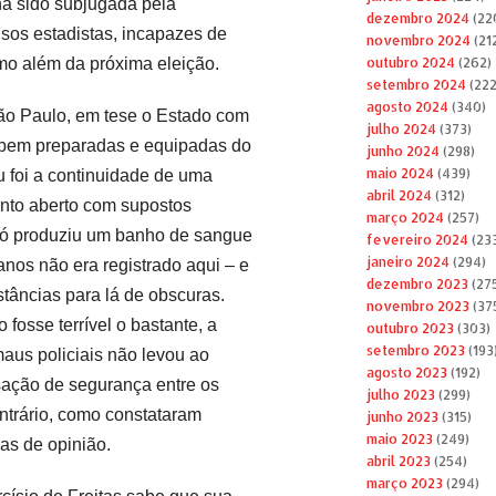
a sido subjugada pela
dezembro 2024
(22
sos estadistas, incapazes de
novembro 2024
(21
mo além da próxima eleição.
outubro 2024
(262)
setembro 2024
(222
agosto 2024
(340)
ão Paulo, em tese o Estado com
julho 2024
(373)
 bem preparadas e equipadas do
junho 2024
(298)
maio 2024
(439)
u foi a continuidade de uma
abril 2024
(312)
ronto aberto com supostos
março 2024
(257)
só produziu um banho de sangue
fevereiro 2024
(23
janeiro 2024
(294)
nos não era registrado aqui – e
dezembro 2023
(27
stâncias para lá de obscuras.
novembro 2023
(37
fosse terrível o bastante, a
outubro 2023
(303)
setembro 2023
(193
maus policiais não levou ao
agosto 2023
(192)
ação de segurança entre os
julho 2023
(299)
ontrário, como constataram
junho 2023
(315)
maio 2023
(249)
as de opinião.
abril 2023
(254)
março 2023
(294)