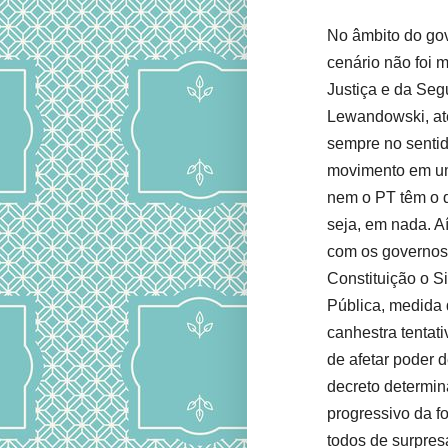
No âmbito do gov
cenário não foi m
Justiça e da Seg
Lewandowski, até
sempre no sentido
movimento em um
nem o PT têm o q
seja, em nada. Aí
com os governos 
Constituição o 
Pública, medida 
canhestra tentati
de afetar poder 
decreto determin
progressivo da f
todos de surpres