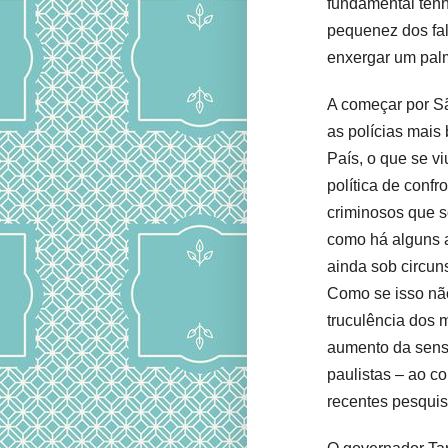
fundamental tenh
pequenez dos fal
enxergar um pal
A começar por S
as polícias mais
País, o que se vi
política de conf
criminosos que 
como há alguns a
ainda sob circun
Como se isso não 
truculência dos 
aumento da sens
paulistas – ao c
recentes pesquis