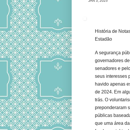
JAN 3, 2025
História de Nota
Estadão
A segurança públ
governadores de
senadores e pelo
seus interesses p
havido apenas e
de 2024. Em algu
trás. O voluntar
preponderaram so
públicas baseada
que uma área da 