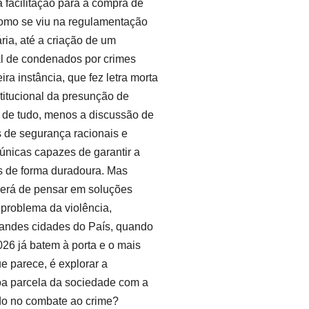
a facilitação para a compra de
como se viu na regulamentação
ária, até a criação de um
l de condenados por crimes
ra instância, que fez letra morta
stitucional da presunção de
e de tudo, menos a discussão de
s de segurança racionais e
únicas capazes de garantir a
s de forma duradoura. Mas
verá de pensar em soluções
 problema da violência,
randes cidades do País, quando
026 já batem à porta e o mais
e parece, é explorar a
oa parcela da sociedade com a
do no combate ao crime?