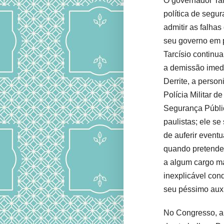
O governador Tar
política de segur
admitir as falhas
seu governo em p
Tarcísio continu
a demissão imedi
Derrite, a person
Polícia Militar d
Segurança Públi
paulistas; ele se
de auferir event
quando pretende 
a algum cargo maj
inexplicável con
seu péssimo auxil
No Congresso, a 