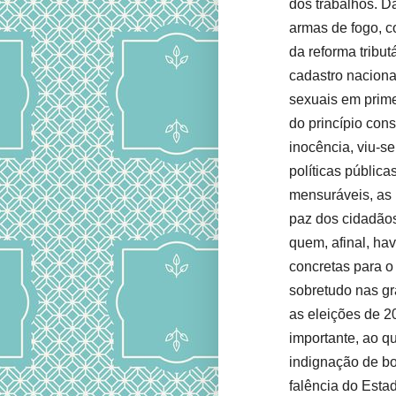
dos trabalhos. D
armas de fogo, 
da reforma tribut
cadastro naciona
sexuais em primei
do princípio con
inocência, viu-s
políticas pública
mensuráveis, as 
paz dos cidadão
quem, afinal, ha
concretas para o
sobretudo nas g
as eleições de 2
importante, ao qu
indignação de b
falência do Esta