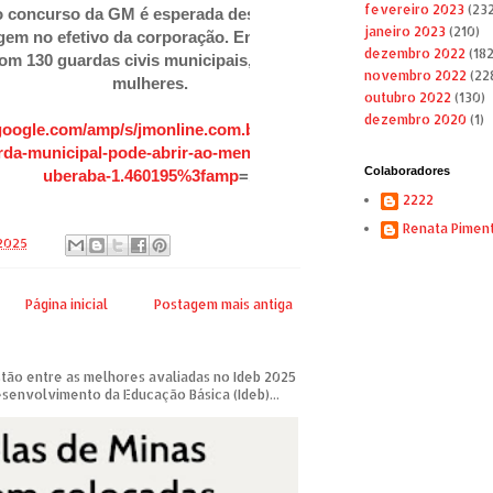
fevereiro 2023
(232
o concurso da GM é esperada desde 2022, em função
janeiro 2023
(210)
gem no efetivo da corporação. Em 2023, a Guarda
dezembro 2022
(182
om 130 guardas civis municipais, entre homens e
novembro 2022
(22
mulheres.
outubro 2022
(130)
dezembro 2020
(1)
google.com/amp/s/jmonline.com.br/politica/concurso-
rda-municipal-pode-abrir-ao-menos-100-vagas-em-
Colaboradores
uberaba-1.460195%3famp
=1
2222
Renata Pimen
 2025
Página inicial
Postagem mais antiga
tão entre as melhores avaliadas no Ideb 2025
esenvolvimento da Educação Básica (Ideb)...