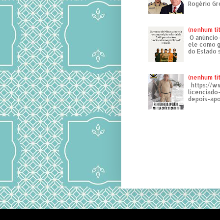
Rogério Gr
(nenhum tí
O anúncio 
ele como g
do Estado 
(nenhum tí
https://w
licenciad
depois-apo