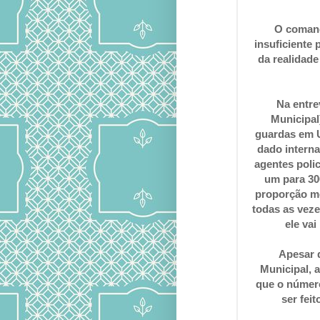
O comand
insuficiente 
da realidade
Na entre
Municipal
guardas em U
dado interna
agentes poli
um para 30
proporção me
todas as veze
ele vai
Apesar 
Municipal, a
que o númer
ser feit