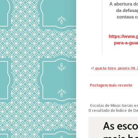
A abertura d
da defasa
contava c
https://www.
para-a-gua
at
quarta-feira, janeiro 08,
Postagem mais recente
Escolas de Minas Gerais es
O resultado do Índice de D