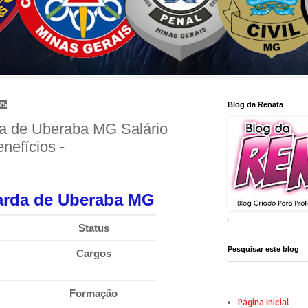
25
Blog da Renata
a de Uberaba MG Salário
nefícios -
rda de Uberaba MG
.
Status
anunci
Pesquisar este blog
Cargos
Guar
Munici
Formação
nível
Página inicial
médi