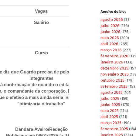
Vagas
100
Arquivo do blog
agosto 2026
(33)
Salário
R$
julho 2026
(136)
5.221,
junho 2026
(175)
+
maio 2026
(209)
benefíc
abril 2026
(265)
março 2026
(227)
Curso
fevereiro 2026
(131
janeiro 2026
(133)
dezembro 2025
(157
 diz que Guarda precisa de pelo menos 100 novos
novembro 2025
(189
integrantes
outubro 2025
(178)
á confirmação de quando o edital será lançado; em
setembro 2025
(153
ta, o comandante da corporação, Marcelo Santos,
agosto 2025
(161)
ue o efetivo a mais ainda seria insuficiente, porém
julho 2025
(159)
"otimizaria o trabalho"
junho 2025
(175)
maio 2025
(174)
abril 2025
(231)
março 2025
(190)
Dandara Aveiro/Redação
fevereiro 2025
(184
janeiro 2025
(224)
Publicado em 06/01/2025 às 15:01