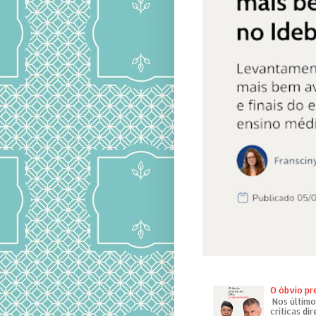
O óbvio pr
Nos último
críticas di