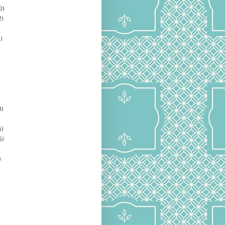
0)
2)
)
3)
5)
5)
)