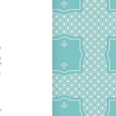
00
ios
)
)
)
)
)