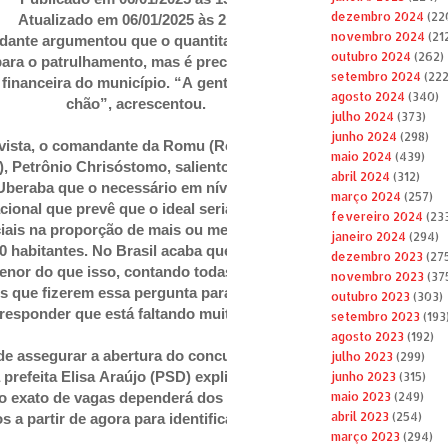
dezembro 2024
(22
Atualizado em 06/01/2025 às 21:09
novembro 2024
(21
ante argumentou que o quantitativo ainda seria
outubro 2024
(262)
para o patrulhamento, mas é preciso trabalhar dentro
setembro 2024
(222
 financeira do município. “A gente precisa ser pé no
agosto 2024
(340)
chão”, acrescentou.
julho 2024
(373)
junho 2024
(298)
vista, o comandante da Romu (Ronda Ostensiva
maio 2024
(439)
), Petrônio Chrisóstomo, salientou que há menos
abril 2024
(312)
beraba que o necessário em nível de país. “Tem um
março 2024
(257)
cional que prevê que o ideal seria se a gente tivesse
fevereiro 2024
(23
ciais na proporção de mais ou menos um para 250 ou
janeiro 2024
(294)
0 habitantes. No Brasil acaba que a gente tem uma
dezembro 2023
(27
nor do que isso, contando todas as polícias. Então,
novembro 2023
(37
s que fizerem essa pergunta para um agente policial,
outubro 2023
(303)
 responder que está faltando muito”, explicou.
setembro 2023
(193
agosto 2023
(192)
de assegurar a abertura do concurso da Guarda
julho 2023
(299)
 prefeita Elisa Araújo (PSD) explicou anteriormente
junho 2023
(315)
o exato de vagas dependerá dos estudos que devem
maio 2023
(249)
abril 2023
(254)
os a partir de agora para identificar a demanda.
março 2023
(294)