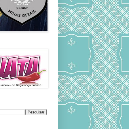
ado
da
pal
o