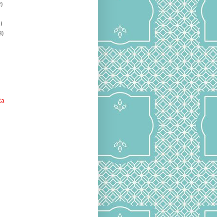
)
)
8)
ta