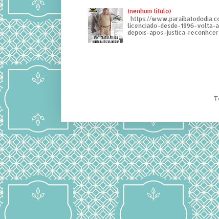
(nenhum título)
https://www.paraibatododia.c
licenciado-desde-1996-volta-
depois-apos-justica-reconhcer-
T