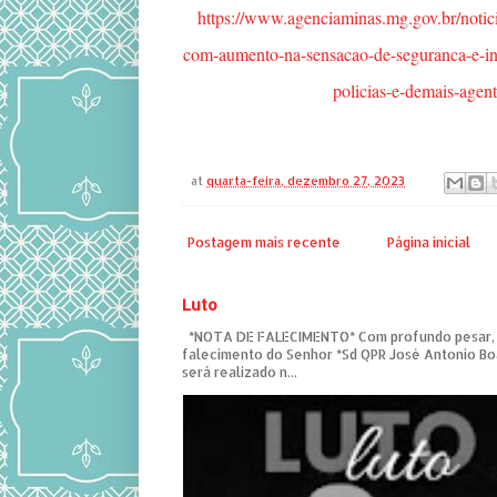
https://www.agenciaminas.mg.gov.br/notic
com-aumento-na-sensacao-de-seguranca-e-int
policias-e-demais-agen
at
quarta-feira, dezembro 27, 2023
Postagem mais recente
Página inicial
Luto
*NOTA DE FALECIMENTO* Com profundo pesar,
falecimento do Senhor *Sd QPR José Antonio Bo
será realizado n...