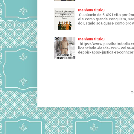
(nenhum título)
O anúncio de 5,4% feito por R
ele como grande conquista, mas
do Estado soa quase como provo
(nenhum título)
https://www.paraibatododia.c
licenciado-desde-1996-volta-
depois-apos-justica-reconhcer-
T