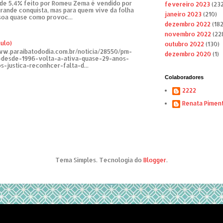
de 5,4% feito por Romeu Zema é vendido por
fevereiro 2023
(232
rande conquista, mas para quem vive da folha
janeiro 2023
(210)
soa quase como provoc...
dezembro 2022
(182
novembro 2022
(22
tulo)
outubro 2022
(130)
ww.paraibatododia.com.br/noticia/28550/pm-
dezembro 2020
(1)
o-desde-1996-volta-a-ativa-quase-29-anos-
s-justica-reconhcer-falta-d...
Colaboradores
2222
Renata Pimen
Tema Simples. Tecnologia do
Blogger
.