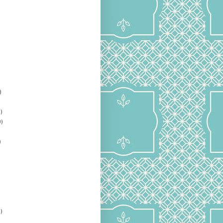
)
)
)
)
)