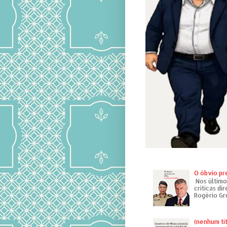
O óbvio pr
Nos último
críticas di
Rogério Gr
(nenhum tí