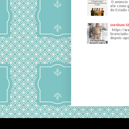
O anúncio 
ele como g
do Estado 
(nenhum tí
https://w
licenciad
depois-apo