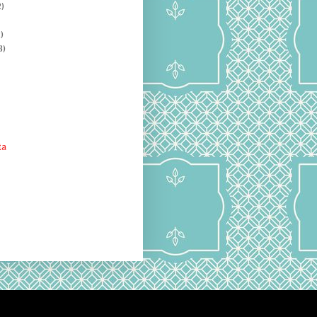
)
)
8)
ta