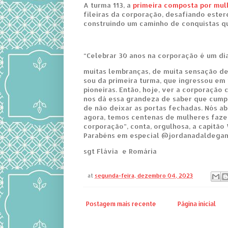
A turma 113, a
primeira composta por mul
fileiras da corporação, desafiando estere
construindo um caminho de conquistas qu
“Celebrar 30 anos na corporação é um di
muitas lembranças, de muita sensação d
sou da primeira turma, que ingressou em
pioneiras. Então, hoje, ver a corporação
nos dá essa grandeza de saber que cump
de não deixar as portas fechadas. Nós ab
agora, temos centenas de mulheres faze
corporação”, conta, orgulhosa, a capitão 
Parabéns em especial @jordanadaldegan 
sgt Flávia e Romária
at
segunda-feira, dezembro 04, 2023
Postagem mais recente
Página inicial