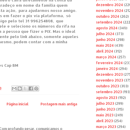
gradeço em nome da família quem
dezembro 2024
(22
sta ação, para ajudarmos nosso amigo.
novembro 2024
(21
s em fazer o pix via plataforma, só
outubro 2024
(262)
igo pelo tel 31 996254808, que
setembro 2024
(222
ele e seleciono os números da rifa na
agosto 2024
(340)
 a pessoa que fizer o PIX. Mas o ideal
julho 2024
(373)
nte pelo link abaixo, somente aqueles
junho 2024
(298)
mesmo, podem contar com a minha
maio 2024
(439)
abril 2024
(312)
março 2024
(257)
fevereiro 2024
(23
es Cap BM
janeiro 2024
(294)
dezembro 2023
(27
novembro 2023
(37
outubro 2023
(303)
3
setembro 2023
(193
agosto 2023
(192)
julho 2023
(299)
Página inicial
Postagem mais antiga
junho 2023
(315)
maio 2023
(249)
abril 2023
(254)
março 2023
(294)
om profundo pesar, comunicamos o