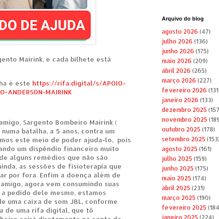
Arquivo do blog
agosto 2026
(47)
julho 2026
(136)
junho 2026
(175)
ento Mairink, e cada bilhete está
maio 2026
(209)
abril 2026
(265)
março 2026
(227)
ha é este
https://rifa.digital/s/APOIO-
fevereiro 2026
(131
O-ANDERSON-MAIRINK
janeiro 2026
(133)
dezembro 2025
(157
novembro 2025
(189
amigo, Sargento Bombeiro Mairink (
outubro 2025
(178)
 numa batalha, a 5 anos, contra um
amos este meio de poder ajuda-lo, pois
setembro 2025
(153
ando um dispêndio financeiro muito
agosto 2025
(161)
 de alguns remédios que não são
julho 2025
(159)
inda, as sessões de fisioterapia que
junho 2025
(175)
ar por fora. Enfim a doença além de
maio 2025
(174)
 amigo, agora vem consumindo suas
abril 2025
(231)
, a pedido dele mesmo, estamos
março 2025
(190)
de uma caixa de som JBL, conforme
fevereiro 2025
(184
 de uma rifa digital, que tô
janeiro 2025
(224)
nheiro cairá diretamente na conta da