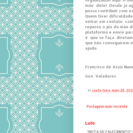
mãe dele! Desde ja a
possa contribuir com e
Quem tiver dificuldade
entrar em contato com
repasso o pix da mãe d
plataforma e envio para
é que se faça diretame
que não conseguirem 
ajuda.
Francisco de Assis Nun
Gov. Valadares
at
sexta-feira, maio 26, 202
Postagem mais recente
Luto
*NOTA DE FALECIMENTO* C