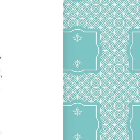
)
)
)
)
)