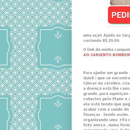
uma ação Ajuda ao Sarg
custando R$ 20,00.
O link da minha campan
AO-SARGENTO-BOMBEIR
Para ajudar um grande 
Quick ) que se encontra
Câncer no cérebro, cri
a doença está lhe caus
grande, para aquisição
cobertos pelo Plano e a
ele está tendo que pag
acabar com a saúde do
finanças. Sendo assim
organizando uma rifa 
foto anexa , numa forma
organizando aqui. O di