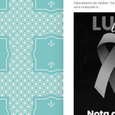
falecimento do Senhor *Sd
será realizado n...