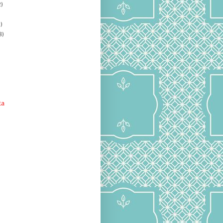
)
)
8)
ta