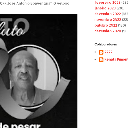
fevereiro 2023
(232
 QPR José Antonio Boaventura*. O velório
janeiro 2023
(210)
dezembro 2022
(182
novembro 2022
(22
outubro 2022
(130)
dezembro 2020
(1)
Colaboradores
2222
Renata Pimen