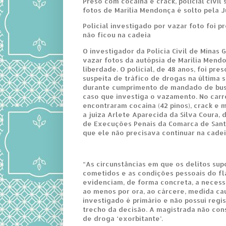
Preso com cocaína e crack, policial civil
fotos de Marília Mendonça é solto pela J
Policial investigado por vazar foto foi 
não ficou na cadeia
O investigador da Polícia Civil de Minas 
vazar fotos da autópsia de Marília Mend
liberdade. O policial, de 48 anos, foi pre
suspeita de tráfico de drogas na última s
durante cumprimento de mandado de bus
caso que investiga o vazamento. No carro
encontraram cocaína (42 pinos), crack e 
a juíza Arlete Aparecida da Silva Coura, d
de Execuções Penais da Comarca de Sant
que ele não precisava continuar na cadei
“As circunstâncias em que os delitos su
cometidos e as condições pessoais do f
evidenciam, de forma concreta, a neces
ao menos por ora, ao cárcere, medida ca
investigado é primário e não possui regist
trecho da decisão. A magistrada não con
de droga ‘exorbitante’.