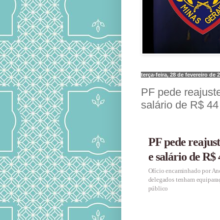
terça-feira, 28 de fevereiro de 
PF pede reajuste
salário de R$ 44
PF pede reajust
e salário de R$
Ofício encaminhado por Andr
delegados tenham equiparaç
público