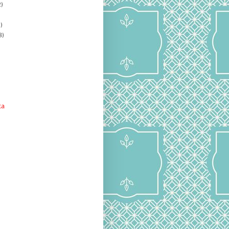
)
)
8)
ta