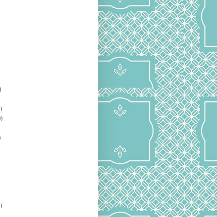
)
)
)
)
)