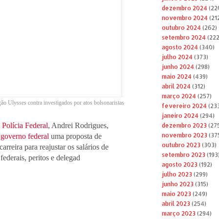
dezembro 2024
(22
novembro 2024
(21
outubro 2024
(262)
setembro 2024
(222
agosto 2024
(340)
julho 2024
(373)
junho 2024
(298)
maio 2024
(439)
abril 2024
(312)
março 2024
(257)
ção Ulysses contra investigados por atos bolsonaristas
fevereiro 2024
(23
janeiro 2024
(294)
Polícia Federal
, Andrei Rodrigues,
dezembro 2023
(27
novembro 2023
(37
governo federal
uma proposta de
outubro 2023
(303)
carreira para reajustar os salários de
setembro 2023
(193
 federais, peritos e delegad
agosto 2023
(192)
julho 2023
(299)
junho 2023
(315)
maio 2023
(249)
abril 2023
(254)
março 2023
(294)