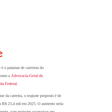
sto pelos sindicatos, delegados no topo
um salário de R$ 44 mil até 2025, um
ção aos R$ 30,9 mil atuais. O salário
do de um ministro do
Supremo Tribunal
 é o patamar de carreiras do
 como a
Advocacia-Geral da
ita Federal
.
ase da carreira, o reajuste proposto é de
a R$ 23,4 mil em 2025. O aumento seria
ente, com reajustes sucessivos em