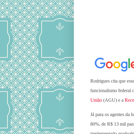
No escalonamento propo
da carreira ganhariam 
reajuste de 42% em rela
corresponderia a 95% 
Federal
(STF).
Rodrigues cita que esse
funcionalismo federal
União
(AGU) e a
Rece
Já para os agentes da b
80%, de R$ 13 mil par
implementado gradualm