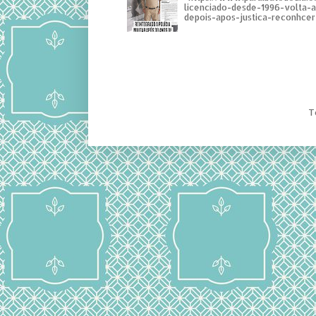
licenciado-desde-1996-volta-
depois-apos-justica-reconhcer-
T