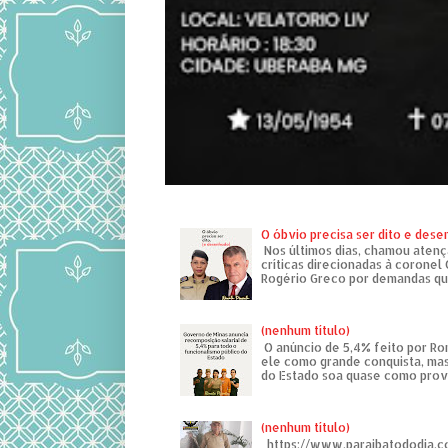
O óbvio precisa ser dito e des
Nos últimos dias, chamou atenç
críticas direcionadas à coronel
Rogério Greco por demandas que
(nenhum título)
O anúncio de 5,4% feito por R
ele como grande conquista, mas
do Estado soa quase como provo
(nenhum título)
https://www.paraibatododia.c