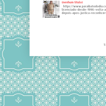
(nenhum título)
https://www.paraibatododia.c
licenciado-desde-1996-volta-
depois-apos-justica-reconhcer-
T