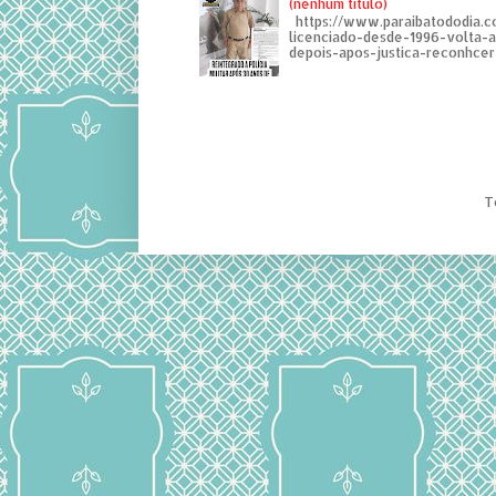
(nenhum título)
https://www.paraibatododia.c
licenciado-desde-1996-volta-
depois-apos-justica-reconhcer-
T